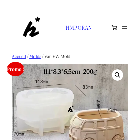
Aller
au
contenu
HMP ORAN
Accueil
/
Molds
/ Van VW Mold
Promo !