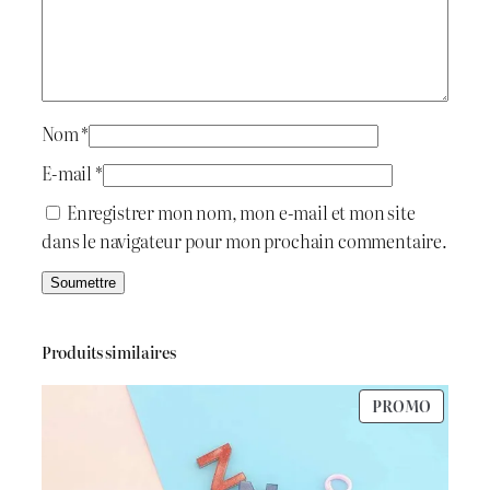
d
a
i
:
t
د
Nom
*
.
E-mail
*
:
ج
Enregistrer mon nom, mon e-mail et mon site
dans le navigateur pour mon prochain commentaire.
د
.
2
ج
.
Produits similaires
6
PRODU
PROMO
3
0
EN
PROMO
.
0