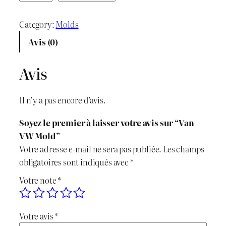
u
i
i
a
Category:
Molds
x
x
n
Avis (0)
t
i
a
i
Avis
n
c
t
é
i
t
Il n’y a pas encore d’avis.
d
t
u
e
Soyez le premier à laisser votre avis sur “Van
V
i
e
VW Mold”
a
Votre adresse e-mail ne sera pas publiée.
Les champs
n
a
l
obligatoires sont indiqués avec
*
V
l
e
Votre note
*
W
M
é
s
o
Votre avis
*
t
t
l