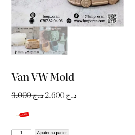
Van VW Mold
L
L
3.000
د.ج
2.600
د.ج
e
e
p
p
r
r
q
Ajouter au panier