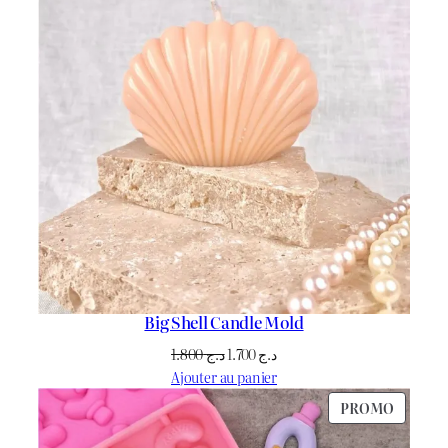
Big Shell Candle Mold
Le
Le
1.800
د.ج
1.700
د.ج
prix
prix
Ajouter au panier
initial
actuel
PRODU
PROMO
était :
est :
EN
د.ج 1.700.
د.ج 1.800.