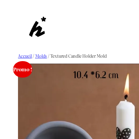
Aller
au
contenu
Accueil
/
Molds
/ Textured Candle Holder Mold
Promo !