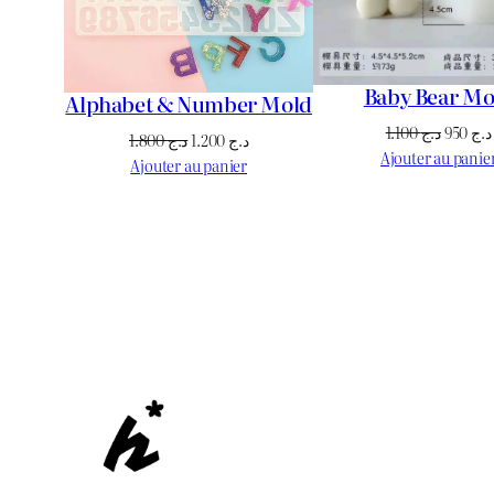
Baby Bear Mo
Alphabet & Number Mold
Le
1.100
د.ج
950
د.ج
Le
Le
1.800
د.ج
1.200
د.ج
prix
Ajouter au panie
prix
prix
Ajouter au panier
initial
initial
actuel
était :
était :
est :
د.ج 1.200.
د.ج 1.800.