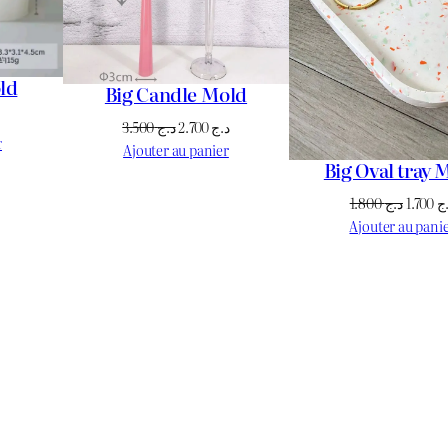
ld
Big Candle Mold
Le
Le
Le
3.500
د.ج
2.700
د.ج
prix
r
prix
prix
Ajouter au panier
actuel
Big Oval tray 
initial
actuel
est :
était :
est :
Le
1.800
د.ج
1.700
ج
د.ج 950.
د.ج 1.100.
د.ج 2.700.
د.ج 3.500.
prix
Ajouter au pani
initial
était :