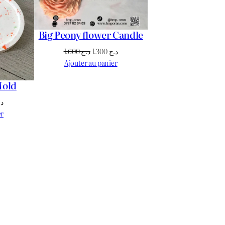
Big Peony flower Candle
Le
Le
1.600
د.ج
1.300
د.ج
prix
prix
Ajouter au panier
initial
actuel
Mold
était :
est :
د.ج 1.300.
د.ج 1.600.
Le
د.
prix
er
actuel
est :
د.ج 1.700.
د.ج 1.800.