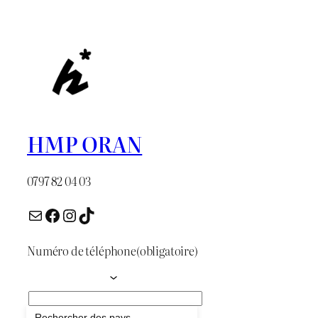
était :
est :
د.ج 1.300.
د.ج 1.600.
HMP ORAN
0797 82 04 03
E-mail
Facebook
Instagram
TikTok
Numéro de téléphone
(obligatoire)
Envoyer