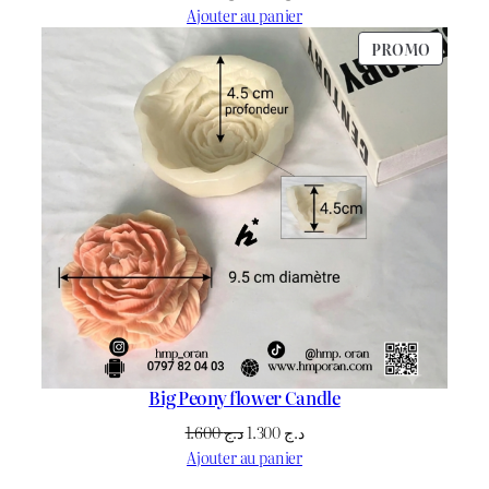
prix
prix
Ajouter au panier
initial
actuel
PRODU
PROMO
était :
est :
EN
د.ج 1.700.
د.ج 1.800.
PROMO
Big Peony flower Candle
Le
Le
1.600
د.ج
1.300
د.ج
prix
prix
Ajouter au panier
initial
actuel