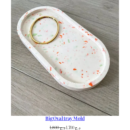
Big Oval tray Mold
Le
Le
1.800
د.ج
1.700
د.ج