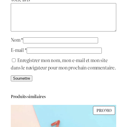
t
t
a
i
:
t
د
Nom
*
.
E-mail
*
:
ج
Enregistrer mon nom, mon e-mail et mon site
dans le navigateur pour mon prochain commentaire.
د
.
6
ج
5
Produits similaires
0
PRODU
PROMO
8
.
EN
PROMO