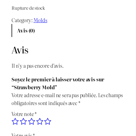
r
r
Rupture de stock
i
i
Category:
Molds
x
x
Avis (0)
i
a
Avis
n
c
i
t
Il n’y a pas encore d’avis.
t
u
Soyez le premier à laisser votre avis sur
i
e
“Strawberry Mold”
Votre adresse e-mail ne sera pas publiée.
Les champs
a
l
obligatoires sont indiqués avec
*
l
e
Votre note
*
é
s
Votre avis
*