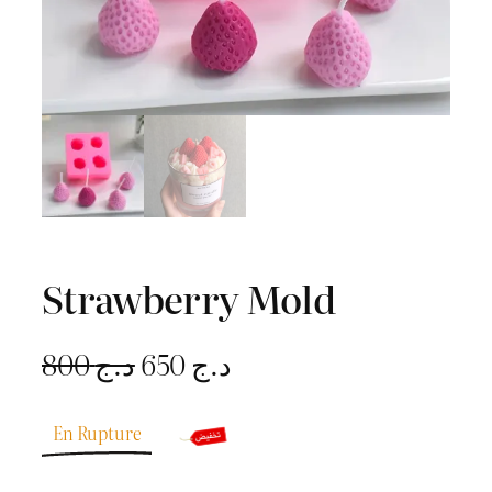
Strawberry Mold
L
L
800
د.ج
650
د.ج
e
e
En Rupture
p
p