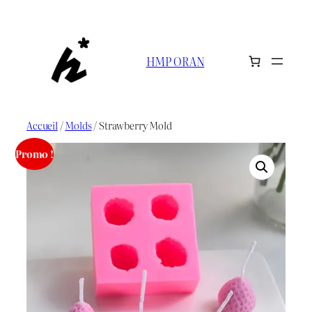
Aller
au
contenu
HMP ORAN
Accueil
/
Molds
/ Strawberry Mold
Promo !