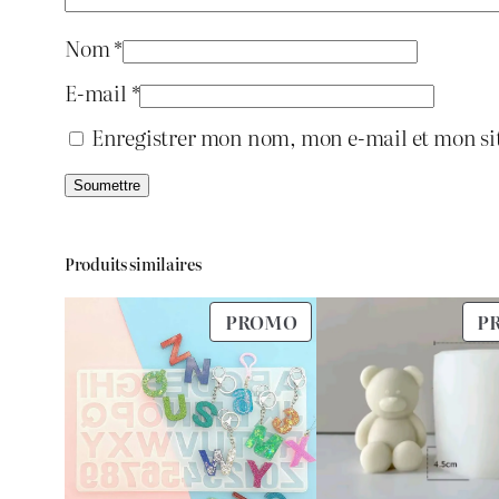
Nom
*
E-mail
*
Enregistrer mon nom, mon e-mail et mon si
Produits similaires
PRODUIT
PROMO
P
EN
PROMOTION