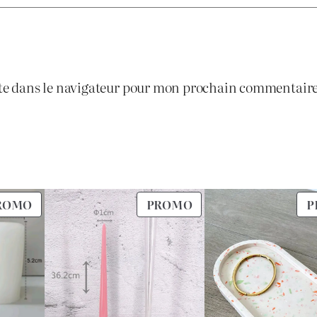
0
1
.
te dans le navigateur pour mon prochain commentaire
.
2
0
0
PRODUIT
PRODUIT
ROMO
PROMO
P
.
EN
EN
PROMOTION
PROMOTION