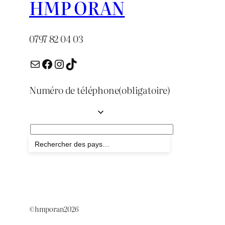
HMP ORAN
0797 82 04 03
E-mail
Facebook
Instagram
TikTok
Numéro de téléphone
(obligatoire)
Envoyer
©hmporan2026