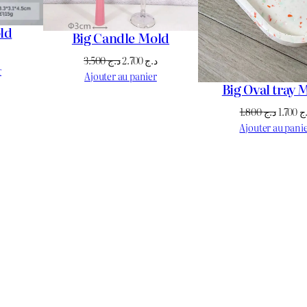
ld
Big Candle Mold
Le
Le
Le
3.500
د.ج
2.700
د.ج
prix
r
prix
prix
Ajouter au panier
actuel
Big Oval tray 
initial
actuel
est :
était :
est :
Le
1.800
د.ج
1.700
ج
د.ج 950.
د.ج 1.100.
د.ج 2.700.
د.ج 3.500.
prix
Ajouter au pani
initial
était :