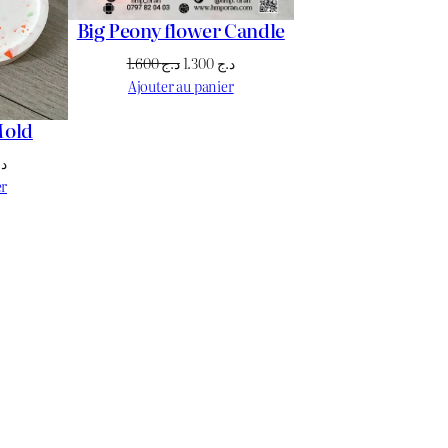
Big Peony flower Candle
Le
Le
1.600
د.ج
1.300
د.ج
prix
prix
Ajouter au panier
initial
actuel
Mold
était :
est :
د.ج 1.300.
د.ج 1.600.
Le
د.
prix
er
actuel
est :
د.ج 1.700.
د.ج 1.800.