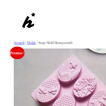
Aller
au
contenu
Accueil
/
Molds
/ Soap Mold Honeycomb
Promo !