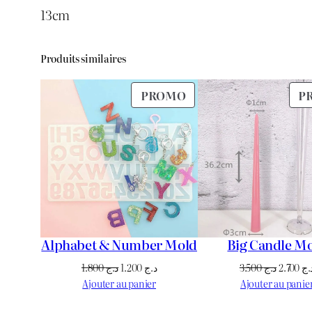
13cm
Produits similaires
PRODUIT
PROMO
P
EN
PROMOTION
Alphabet & Number Mold
Big Candle M
Le
Le
Le
1.800
د.ج
1.200
د.ج
3.500
د.ج
2.700
.ج
prix
prix
prix
Ajouter au panier
Ajouter au panie
initial
actuel
initial