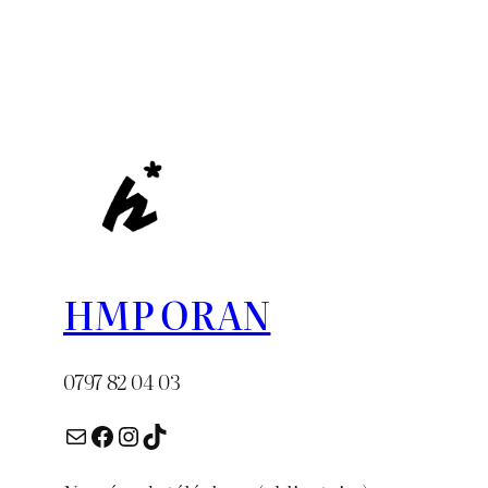
était :
est :
était :
د.ج 1.200.
د.ج 1.800.
HMP ORAN
0797 82 04 03
E-mail
Facebook
Instagram
TikTok