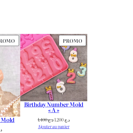
PRODUIT
PRODUIT
ROMO
PROMO
EN
EN
PROMOTION
PROMOTION
Birthday Number Mold
« A »
e Mold
Le
Le
1.400
د.ج
1.200
د.ج
prix
prix
Ajouter au panier
Le
د.
initial
actuel