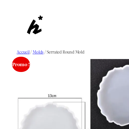
Aller
au
contenu
Accueil
/
Molds
/ Serrated Round Mold
Promo !