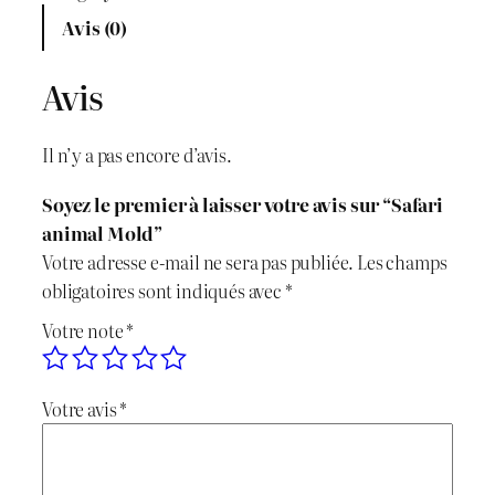
x
x
Avis (0)
i
a
Avis
n
c
i
t
Il n’y a pas encore d’avis.
t
u
Soyez le premier à laisser votre avis sur “Safari
i
e
animal Mold”
Votre adresse e-mail ne sera pas publiée.
Les champs
a
l
obligatoires sont indiqués avec
*
l
e
Votre note
*
é
s
Votre avis
*
t
t
a