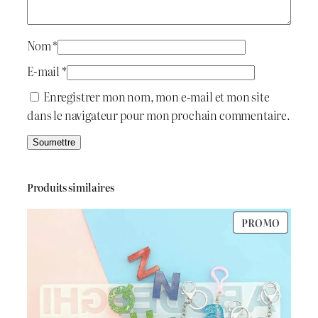
i
:
t
د
Nom
*
.
E-mail
*
:
ج
Enregistrer mon nom, mon e-mail et mon site
dans le navigateur pour mon prochain commentaire.
د
.
1
ج
.
Produits similaires
1
PRODU
PROMO
1
0
EN
PROMO
.
0
5
.