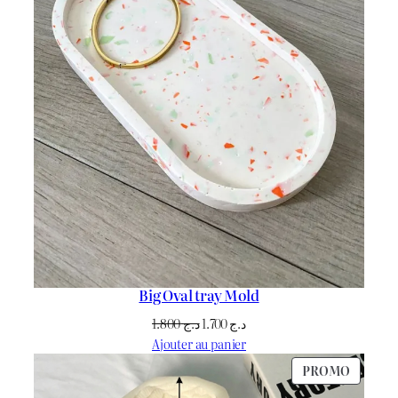
Big Oval tray Mold
Le
Le
1.800
د.ج
1.700
د.ج
prix
prix
Ajouter au panier
initial
actuel
PRODU
PROMO
était :
est :
EN