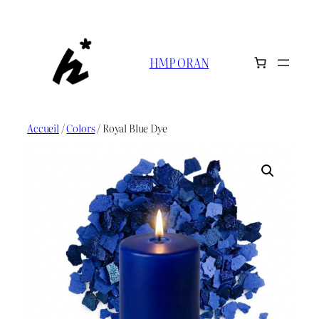
Aller
au
contenu
HMP ORAN
Accueil
/
Colors
/ Royal Blue Dye