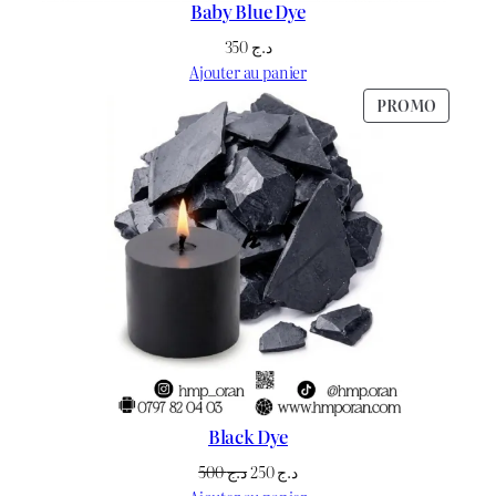
Baby Blue Dye
350
د.ج
Ajouter au panier
PRODU
PROMO
EN
PROMO
Black Dye
Le
Le
500
د.ج
250
د.ج
prix
prix