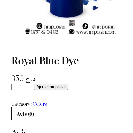
Royal Blue Dye
350
د.ج
q
Ajouter au panier
u
a
Category:
Colors
n
Avis (0)
t
i
Avis