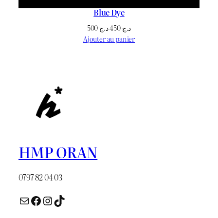
Blue Dye
Le
Le
500
د.ج
450
د.ج
prix
prix
Ajouter au panier
initial
actuel
était :
est :
د.ج 450.
د.ج 500.
HMP ORAN
0797 82 04 03
E-mail
Facebook
Instagram
TikTok