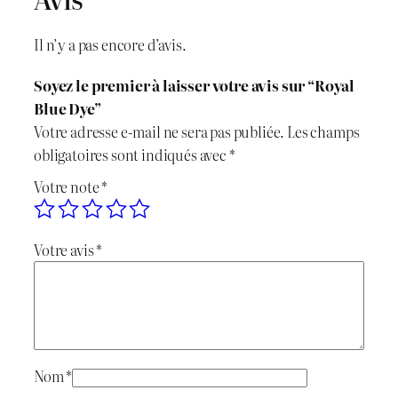
t
é
Il n’y a pas encore d’avis.
d
e
Soyez le premier à laisser votre avis sur “Royal
R
Blue Dye”
o
Votre adresse e-mail ne sera pas publiée.
Les champs
y
obligatoires sont indiqués avec
*
a
Votre note
*
l
B
l
Votre avis
*
u
e
D
y
e
Nom
*