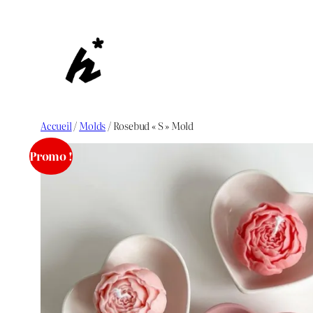
Aller
au
contenu
Accueil
/
Molds
/ Rosebud « S » Mold
Promo !