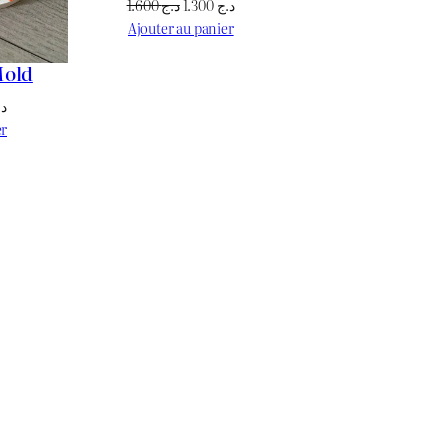
Le
Le
1.600
د.ج
1.300
د.ج
prix
prix
Ajouter au panier
initial
actuel
Mold
était :
est :
د.ج 1.300.
د.ج 1.600.
Le
د.
prix
er
actuel
est :
د.ج 1.700.
د.ج 1.800.