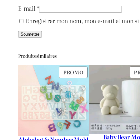
E-mail
*
Enregistrer mon nom, mon e-mail et mon si
Produits similaires
PRODUIT
PROMO
P
EN
PROMOTION
Baby Bear Mo
Alphabet & Number Mold