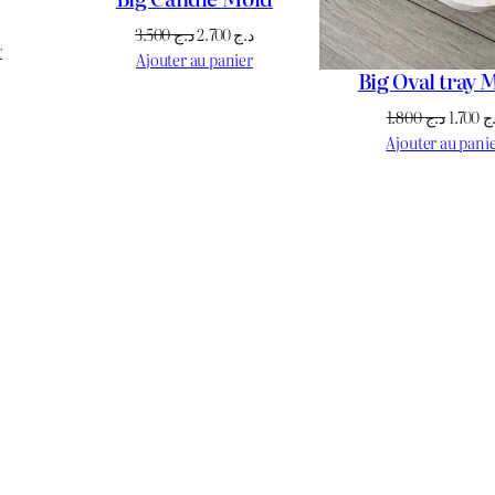
Le
Le
Le
3.500
د.ج
2.700
د.ج
prix
r
prix
prix
Ajouter au panier
actuel
Big Oval tray 
initial
actuel
est :
était :
est :
Le
1.800
د.ج
1.700
ج
د.ج 950.
د.ج 1.100.
د.ج 2.700.
د.ج 3.500.
prix
Ajouter au pani
initial
était :