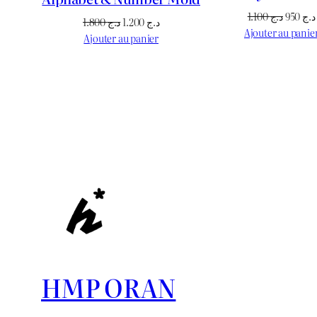
Le
1.100
د.ج
950
د.ج
Le
Le
1.800
د.ج
1.200
د.ج
prix
Ajouter au panie
prix
prix
Ajouter au panier
initial
initial
actuel
était :
était :
est :
د.ج 1.200.
د.ج 1.800.
HMP ORAN