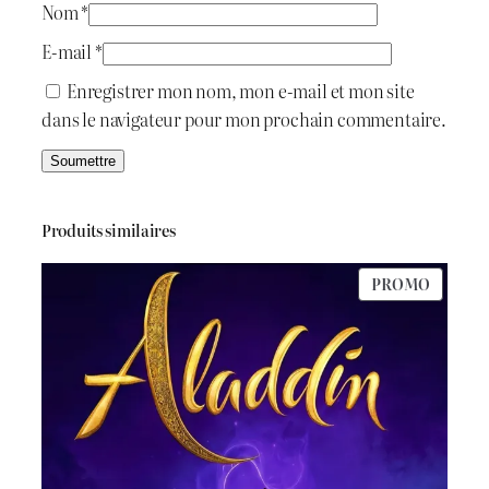
t
د
Nom
*
.
E-mail
*
:
ج
Enregistrer mon nom, mon e-mail et mon site
dans le navigateur pour mon prochain commentaire.
د
.
6
ج
0
Produits similaires
0
PRODU
PROMO
6
.
EN
PROMO
5
0
.