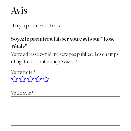
Avis
n
c
i
t
Il n’y a pas encore d’avis.
t
u
Soyez le premier à laisser votre avis sur “Rose
i
e
Pétale”
Votre adresse e-mail ne sera pas publiée.
Les champs
a
l
obligatoires sont indiqués avec
*
l
e
Votre note
*
é
s
Votre avis
*
t
t
a
i
: