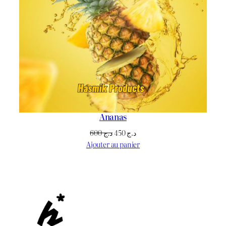
Ananas
Le
Le
600
د.ج
450
د.ج
prix
prix
Ajouter au panier
initial
actuel
était :
est :
د.ج 450.
د.ج 600.