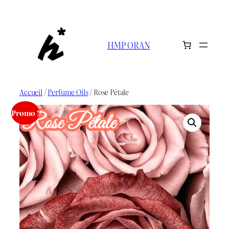
Aller
au
contenu
HMP ORAN
Accueil
/
Perfume Oils
/ Rose Pétale
Promo !