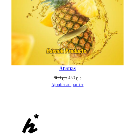
Ananas
Le
Le
600
د.ج
450
د.ج
prix
prix
Ajouter au panier
initial
actuel
était :
est :
د.ج 450.
د.ج 600.