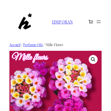
Aller
au
contenu
HMP ORAN
Accueil
/
Perfume Oils
/ Mille Fleurs