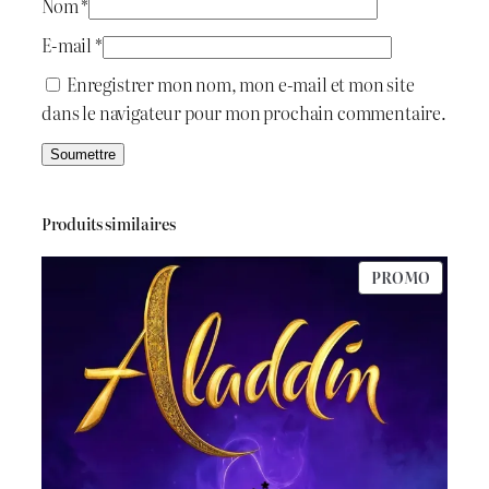
Nom
*
E-mail
*
Enregistrer mon nom, mon e-mail et mon site
dans le navigateur pour mon prochain commentaire.
Produits similaires
PRODU
PROMO
EN
PROMO