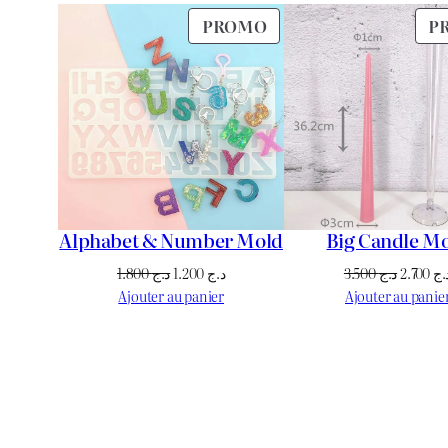
PRODUIT
PROMO
P
EN
PROMOTION
Alphabet & Number Mold
Big Candle M
Le
Le
Le
1.800
د.ج
1.200
د.ج
3.500
د.ج
2.700
.ج
prix
prix
prix
Ajouter au panier
Ajouter au panie
initial
actuel
initial
était :
est :
était :
د.ج 1.200.
د.ج 1.800.