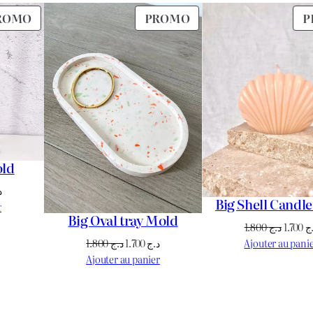
PRODUIT
PRODUIT
ROMO
PROMO
P
EN
EN
PROMOTION
PROMOTION
old
Le
د
Big Shell Candl
prix
r
Big Oval tray Mold
actuel
Le
1.800
د.ج
1.700
ج
est :
prix
Le
Le
Ajouter au pani
1.800
د.ج
1.700
د.ج
د.ج 2.700.
د.ج 3.500.
initial
prix
prix
Ajouter au panier
était :
initial
actuel
était :
est :
د.ج 1.700.
د.ج 1.800.