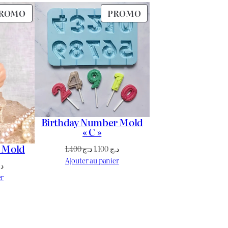
PRODUIT
PRODUIT
ROMO
PROMO
EN
EN
PROMOTION
PROMOTION
Birthday Number Mold
« C »
e Mold
Le
Le
1.400
د.ج
1.100
د.ج
prix
prix
Ajouter au panier
Le
د.
initial
actuel
prix
er
était :
est :
actuel
د.ج 1.100.
د.ج 1.400.
est :
د.ج 1.700.
د.ج 1.800.