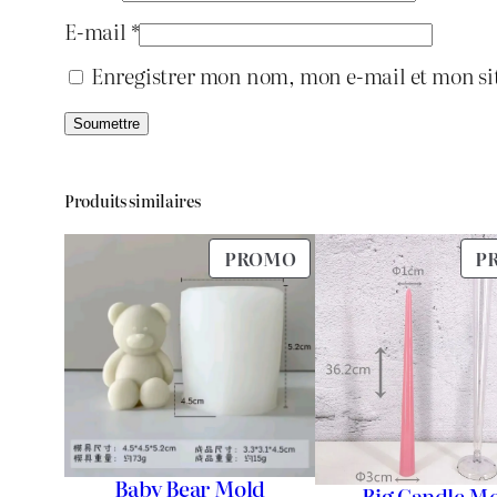
E-mail
*
Enregistrer mon nom, mon e-mail et mon si
Produits similaires
PRODUIT
PROMO
P
EN
PROMOTION
Baby Bear Mold
Big Candle M