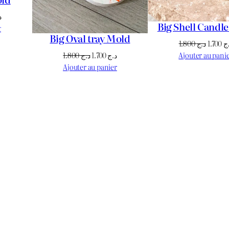
Le
د
Big Shell Candl
prix
r
Big Oval tray Mold
actuel
Le
1.800
د.ج
1.700
ج
est :
prix
Le
Le
Ajouter au pani
1.800
د.ج
1.700
د.ج
د.ج 2.700.
د.ج 3.500.
initial
prix
prix
Ajouter au panier
était :
initial
actuel
était :
est :
د.ج 1.700.
د.ج 1.800.