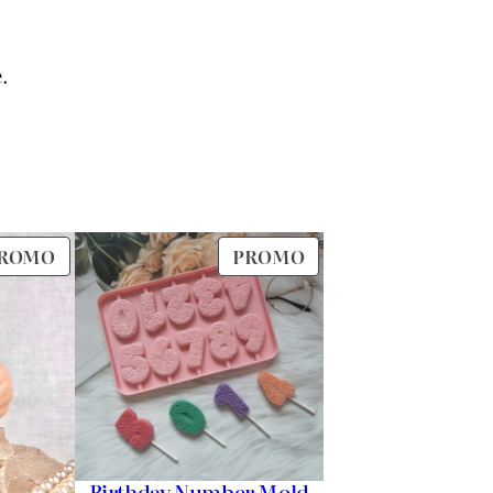
.
PRODUIT
PRODUIT
ROMO
PROMO
EN
EN
PROMOTION
PROMOTION
Birthday Number Mold