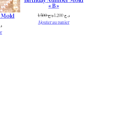
« B »
e Mold
Le
Le
1.500
د.ج
1.200
د.ج
prix
prix
Ajouter au panier
Le
د.
initial
actuel
prix
er
était :
est :
actuel
د.ج 1.200.
د.ج 1.500.
est :
د.ج 1.700.
د.ج 1.800.