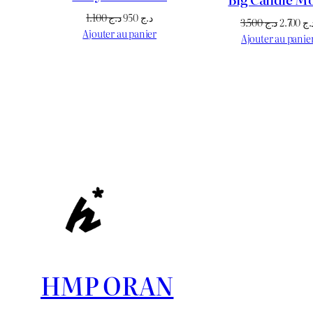
Le
Le
1.100
د.ج
950
د.ج
Le
3.500
د.ج
2.700
.ج
prix
prix
Ajouter au panier
prix
Ajouter au panie
initial
actuel
initial
était :
est :
était :
د.ج 950.
د.ج 1.100.
HMP ORAN