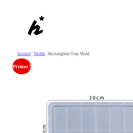
Aller
au
contenu
Accueil
/
Molds
/ Rectangular Tray Mold
Promo !