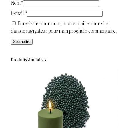
Nom
*
.
E-mail
*
:
ج
Enregistrer mon nom, mon e-mail et mon site
dans le navigateur pour mon prochain commentaire.
د
.
3
ج
5
Produits similaires
0
5
.
0
0
.