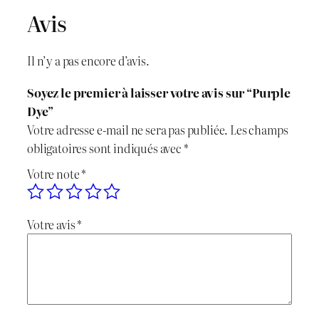
Avis
n
c
i
t
Il n’y a pas encore d’avis.
t
u
Soyez le premier à laisser votre avis sur “Purple
i
e
Dye”
Votre adresse e-mail ne sera pas publiée.
Les champs
a
l
obligatoires sont indiqués avec
*
l
e
Votre note
*
é
s
Votre avis
*
t
t
a
i
:
t
د