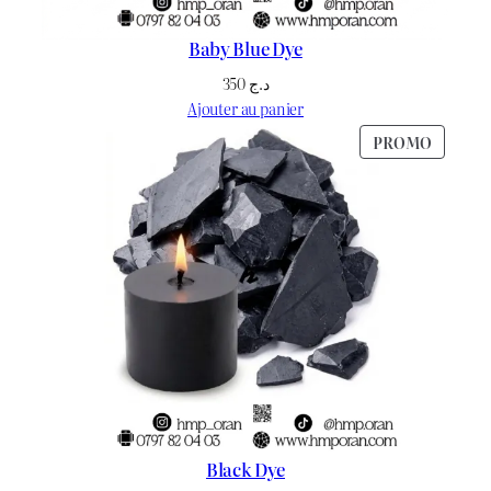
Baby Blue Dye
350
د.ج
Ajouter au panier
PRODU
PROMO
EN
PROMO
Black Dye