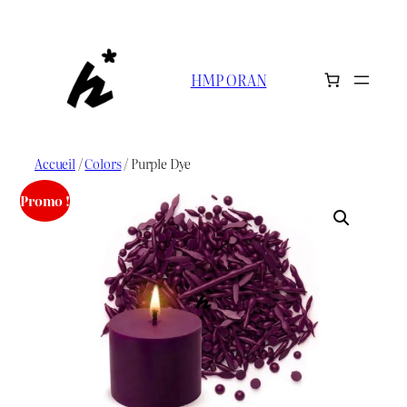
Aller
au
contenu
HMP ORAN
Accueil
/
Colors
/ Purple Dye
Promo !