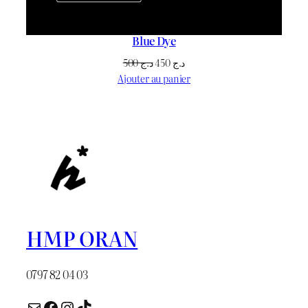
Blue Dye
Le
Le
500
د.ج
450
د.ج
prix
prix
Ajouter au panier
initial
actuel
était :
est :
د.ج 450.
د.ج 500.
HMP ORAN
0797 82 04 03
E-mail
Facebook
Instagram
TikTok