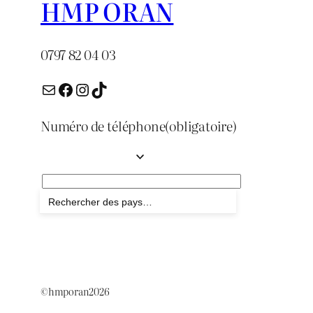
HMP ORAN
0797 82 04 03
E-mail
Facebook
Instagram
TikTok
Numéro de téléphone
(obligatoire)
Envoyer
©hmporan2026