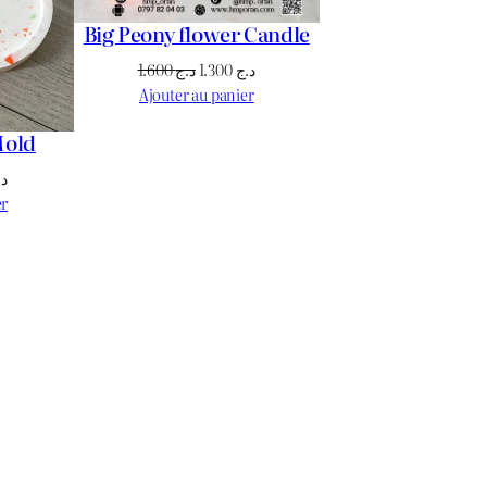
Big Peony flower Candle
Le
Le
1.600
د.ج
1.300
د.ج
prix
prix
Ajouter au panier
initial
actuel
Mold
était :
est :
د.ج 1.300.
د.ج 1.600.
Le
د.
prix
er
actuel
est :
د.ج 1.700.
د.ج 1.800.