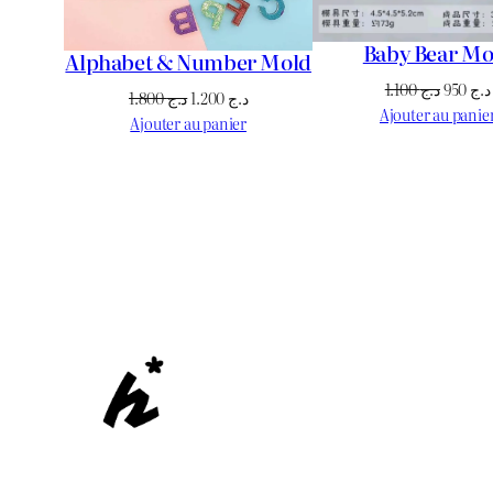
Baby Bear Mo
Alphabet & Number Mold
Le
1.100
د.ج
950
د.ج
Le
Le
1.800
د.ج
1.200
د.ج
prix
Ajouter au panie
prix
prix
Ajouter au panier
initial
initial
actuel
était :
était :
est :
د.ج 1.200.
د.ج 1.800.