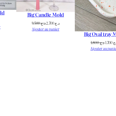
ld
Big Candle Mold
Le
Le
Le
3.500
د.ج
2.700
د.ج
prix
r
prix
prix
Ajouter au panier
actuel
Big Oval tray 
initial
actuel
est :
était :
est :
Le
1.800
د.ج
1.700
ج
د.ج 950.
د.ج 1.100.
د.ج 2.700.
د.ج 3.500.
prix
Ajouter au pani
initial
était :