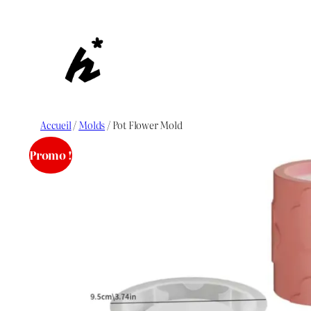
Aller
au
contenu
Accueil
/
Molds
/ Pot Flower Mold
Promo !