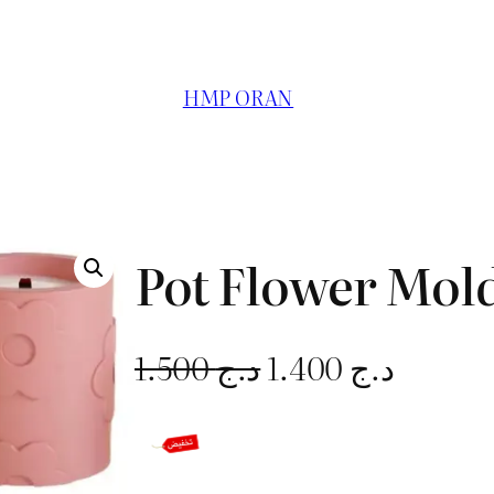
HMP ORAN
Pot Flower Mol
L
L
1.500
د.ج
1.400
د.ج
e
e
p
p