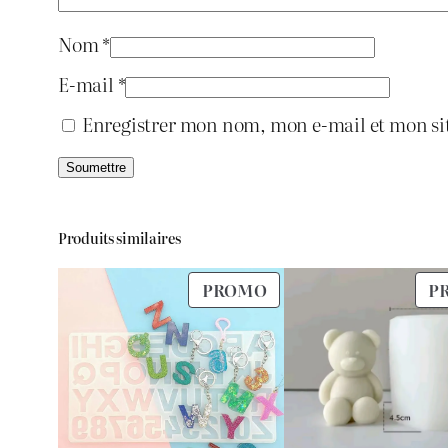
Nom
*
E-mail
*
Enregistrer mon nom, mon e-mail et mon si
Produits similaires
PRODUIT
PROMO
P
EN
PROMOTION