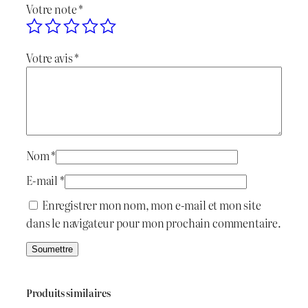
l
e
Votre note
*
e
d
é
s
o
Votre avis
*
t
t
r
a
a
n
i
:
g
e
t
د
M
Nom
*
o
.
E-mail
*
l
:
ج
Enregistrer mon nom, mon e-mail et mon site
d
dans le navigateur pour mon prochain commentaire.
"
د
M
.
7
"
ج
5
Produits similaires