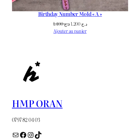
Birthday Number Mold « A »
Le
Le
1.400
د.ج
1.200
د.ج
prix
prix
Ajouter au panier
initial
actuel
était :
est :
د.ج 1.200.
د.ج 1.400.
HMP ORAN
0797 82 04 03
E-mail
Facebook
Instagram
TikTok