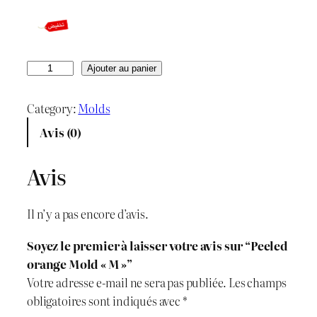
e
e
p
p
r
r
q
Ajouter au panier
u
i
i
a
Category:
Molds
x
x
n
Avis (0)
t
i
a
i
Avis
n
c
t
é
i
t
Il n’y a pas encore d’avis.
d
t
u
e
Soyez le premier à laisser votre avis sur “Peeled
P
i
e
orange Mold « M »”
e
Votre adresse e-mail ne sera pas publiée.
Les champs
e
a
l
obligatoires sont indiqués avec
*
l