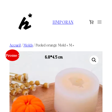
Aller
au
contenu
HMP ORAN
Accueil
/
Molds
/ Peeled orange Mold « M »
Promo !