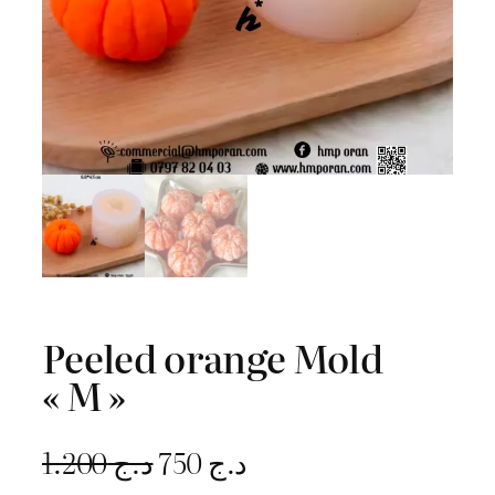
Peeled orange Mold
« M »
L
L
1.200
د.ج
750
د.ج