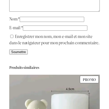
i
:
l
d
t
د
M
Nom
*
.
E-mail
*
:
ج
Enregistrer mon nom, mon e-mail et mon site
dans le navigateur pour mon prochain commentaire.
د
.
1
ج
.
Produits similaires
4
PRODU
PROMO
1
0
EN
PROMO
.
0
8
.