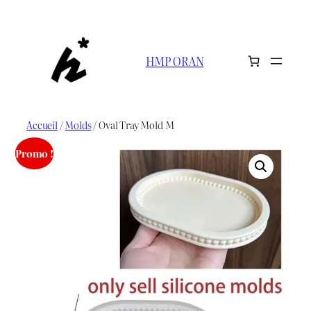
Aller
au
contenu
HMP ORAN
Accueil
/
Molds
/ Oval Tray Mold M
Promo !