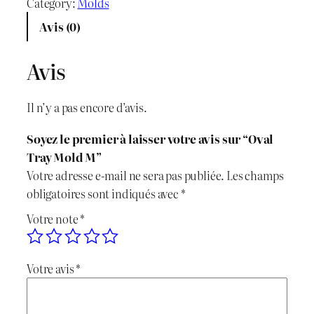
a
Category:
Molds
x
x
n
Avis (0)
t
i
a
i
Avis
n
c
t
é
i
t
Il n’y a pas encore d’avis.
d
t
u
e
Soyez le premier à laisser votre avis sur “Oval
O
i
e
Tray Mold M”
v
Votre adresse e-mail ne sera pas publiée.
Les champs
a
a
l
obligatoires sont indiqués avec
*
l
l
e
Votre note
*
T
r
é
s
a
Votre avis
*
t
t
y
M
a
o