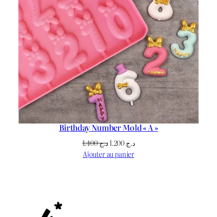
Birthday Number Mold « A »
Le
Le
1.400
د.ج
1.200
د.ج
prix
prix
Ajouter au panier
initial
actuel
était :
est :
د.ج 1.200.
د.ج 1.400.