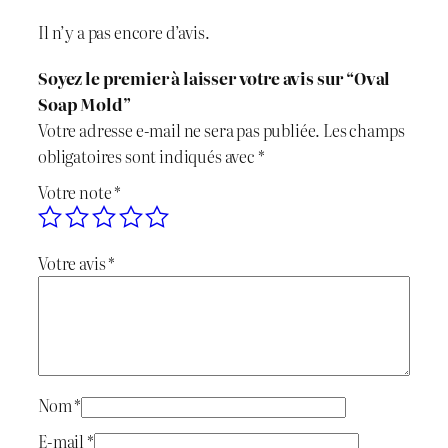
é
Il n’y a pas encore d’avis.
d
e
Soyez le premier à laisser votre avis sur “Oval
O
Soap Mold”
v
Votre adresse e-mail ne sera pas publiée.
Les champs
a
obligatoires sont indiqués avec
*
l
Votre note
*
S
o
a
Votre avis
*
p
M
o
l
d
Nom
*
E-mail
*