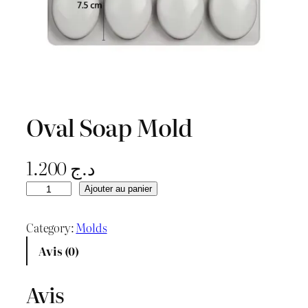
Oval Soap Mold
1.200
د.ج
q
Ajouter au panier
u
a
Category:
Molds
n
Avis (0)
t
i
Avis
t