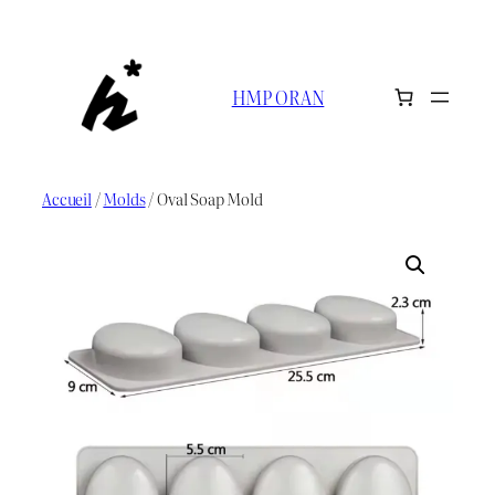
Aller
au
contenu
HMP ORAN
Accueil
/
Molds
/ Oval Soap Mold