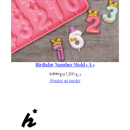
Birthday Number Mold « A »
Le
Le
1.400
د.ج
1.200
د.ج
prix
prix
Ajouter au panier
initial
actuel
était :
est :
د.ج 1.200.
د.ج 1.400.