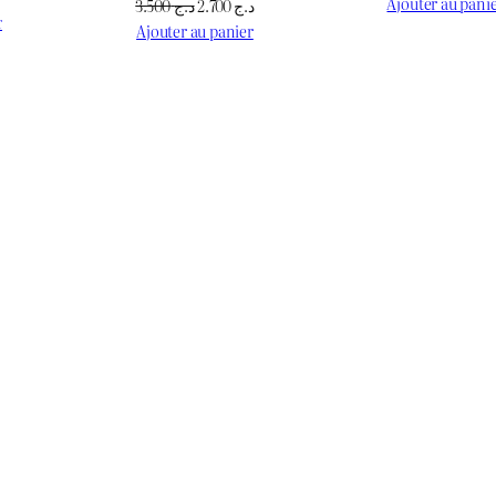
prix
Ajouter au pani
Le
Le
3.500
د.ج
2.700
د.ج
prix
r
initial
prix
prix
Ajouter au panier
actuel
était :
initial
actuel
est :
était :
est :
د.ج 950.
د.ج 1.100.
د.ج 2.700.
د.ج 3.500.