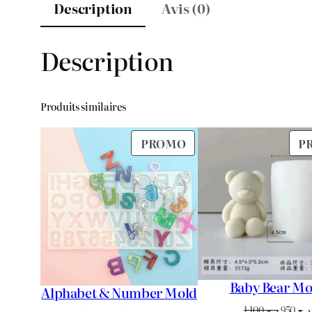
Description
Avis (0)
Description
Produits similaires
PRODUIT
PROMO
P
EN
PROMOTION
Baby Bear Mo
Alphabet & Number Mold
Le
1.100
د.ج
950
د.ج