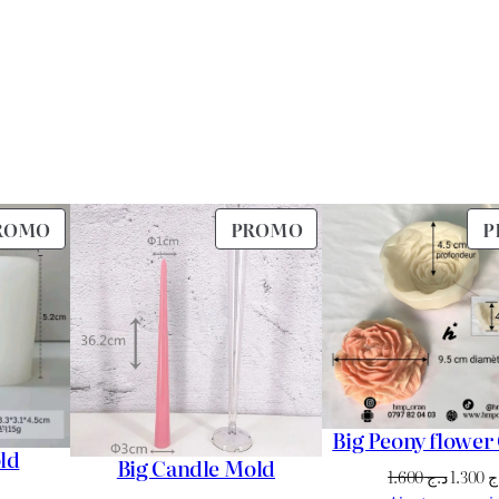
PRODUIT
PRODUIT
ROMO
PROMO
P
EN
EN
PROMOTION
PROMOTION
Big Peony flower
ld
Big Candle Mold
Le
1.600
د.ج
1.300
ج
Le