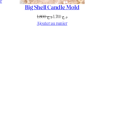
prix
er
Big Shell Candle Mold
actuel
est :
Le
Le
1.800
د.ج
1.700
د.ج
د.ج 1.300.
د.ج 1.600.
prix
prix
Ajouter au panier
initial
actuel
était :
est :
د.ج 1.700.
د.ج 1.800.