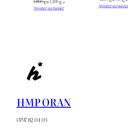
Le
Le
1.800
د.ج
1.200
د.ج
prix
Ajouter au panie
prix
prix
Ajouter au panier
initial
initial
actuel
était :
était :
est :
د.ج 1.200.
د.ج 1.800.
HMP ORAN
0797 82 04 03