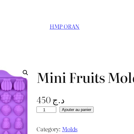
HMP ORAN
Mini Fruits Mol
450
د.ج
q
Ajouter au panier
u
a
Category:
Molds