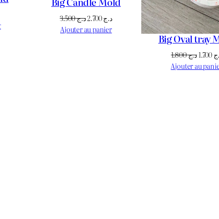
Big Candle Mold
Le
Le
Le
3.500
د.ج
2.700
د.ج
prix
r
prix
prix
Ajouter au panier
actuel
Big Oval tray 
initial
actuel
est :
était :
est :
Le
1.800
د.ج
1.700
ج
د.ج 950.
د.ج 1.100.
د.ج 2.700.
د.ج 3.500.
prix
Ajouter au pani
initial
était :