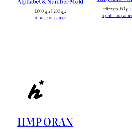
Alphabet & Number Mold
Le
1.100
د.ج
950
د.ج
Le
Le
1.800
د.ج
1.200
د.ج
prix
Ajouter au panie
prix
prix
Ajouter au panier
initial
initial
actuel
était :
était :
est :
د.ج 1.200.
د.ج 1.800.
HMP ORAN