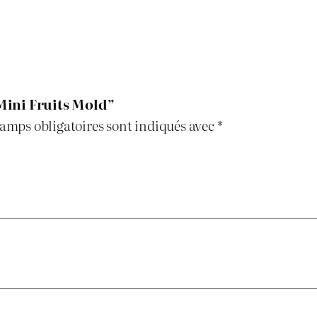
t
s
M
o
l
“Mini Fruits Mold”
d
amps obligatoires sont indiqués avec
*