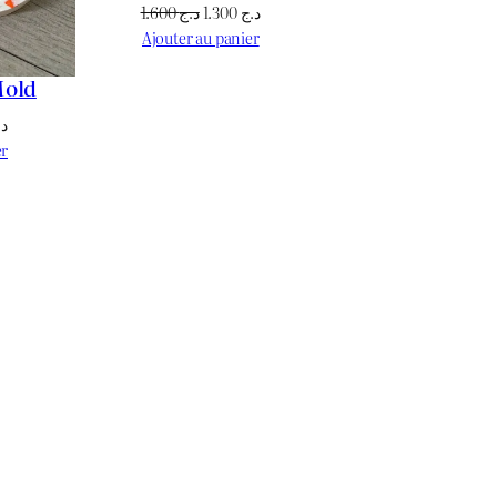
Le
Le
1.600
د.ج
1.300
د.ج
prix
prix
Ajouter au panier
initial
actuel
Mold
était :
est :
د.ج 1.300.
د.ج 1.600.
Le
د.
prix
er
actuel
est :
د.ج 1.700.
د.ج 1.800.