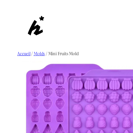
Aller
au
contenu
Accueil
/
Molds
/ Mini Fruits Mold