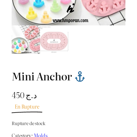
Mini Anchor
450
د.ج
En Rupture
Rupture de stock
Category:
Molds