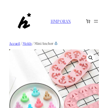
Aller
au
contenu
HMP ORAN
Accueil
/
Molds
/ Mini Anchor