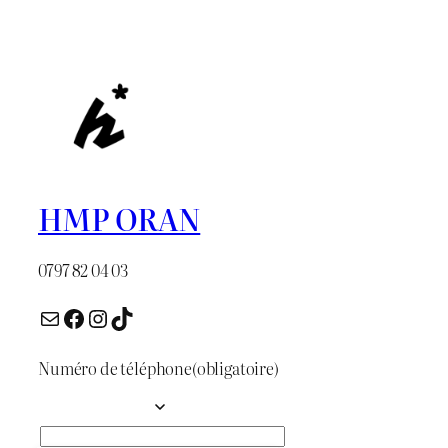
initial
actuel
était :
est :
د.ج 1.700.
د.ج 1.800.
HMP ORAN
0797 82 04 03
E-mail
Facebook
Instagram
TikTok
Numéro de téléphone
(obligatoire)