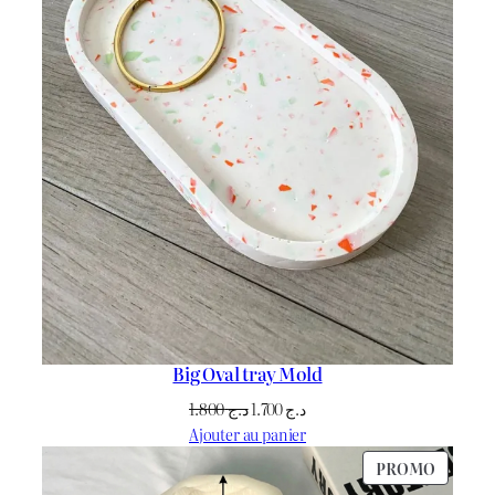
Big Oval tray Mold
Le
Le
1.800
د.ج
1.700
د.ج
prix
prix
Ajouter au panier
initial
actuel
PRODU
PROMO
était :
est :
EN