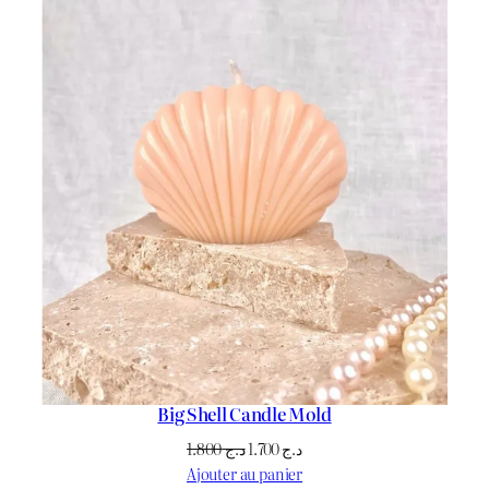
Big Shell Candle Mold
Le
Le
1.800
د.ج
1.700
د.ج
prix
prix
Ajouter au panier