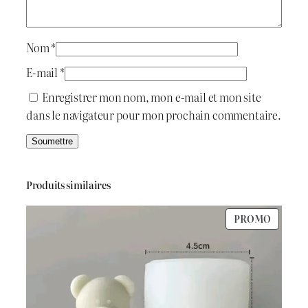
Nom
*
E-mail
*
Enregistrer mon nom, mon e-mail et mon site
dans le navigateur pour mon prochain commentaire.
Produits similaires
PRODU
PROMO
EN
PROMO