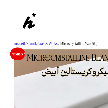
Aller
au
contenu
Accueil
/
Candle Wax & Wicks
/ Microcrystalline Wax 5kg
Promo !