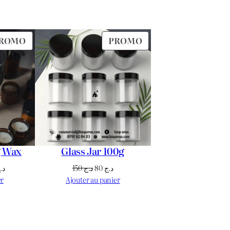
PRODUIT
PRODUIT
ROMO
PROMO
EN
EN
PROMOTION
PROMOTION
g Wax
Glass Jar 100g
Le
Le
Le
د.
150
د.ج
80
د.ج
prix
prix
prix
er
Ajouter au panier
actuel
initial
actuel
est :
était :
est :
د.ج 80.
د.ج 150.
د.ج 3.300.
د.ج 4.000.