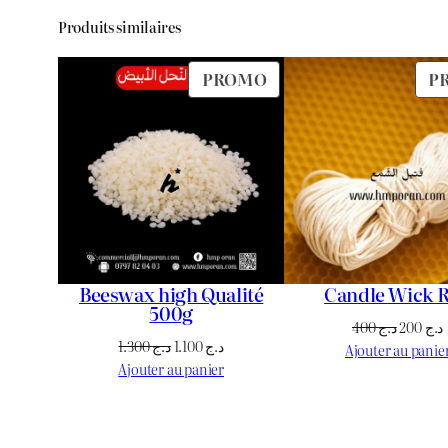
Produits similaires
PRODUIT
PROMO
P
EN
PROMOTION
Beeswax high Qualité
Candle Wick R
500g
Le
400
د.ج
200
د.ج
Le
Le
1.300
د.ج
1.100
د.ج
prix
Ajouter au panie
prix
prix
Ajouter au panier
initial
initial
actuel
était :
e
était :
est :
د.ج 400.
د.ج 1.100.
د.ج 1.300.