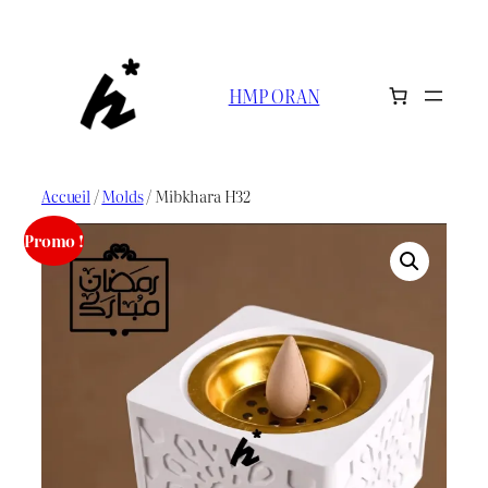
Aller
au
contenu
HMP ORAN
Accueil
/
Molds
/ Mibkhara H32
Promo !