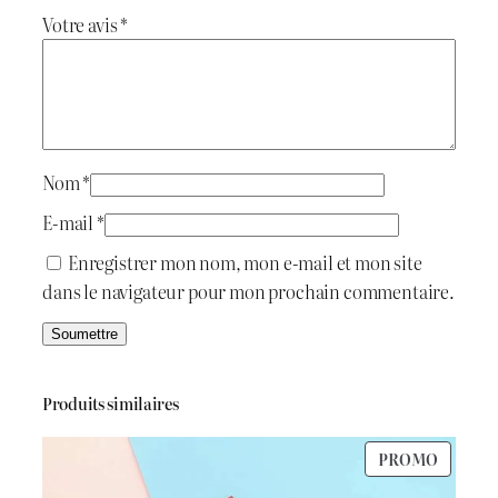
r
Votre avis
*
t
t
a
H
a
3
i
:
2
t
د
Nom
*
.
E-mail
*
:
ج
Enregistrer mon nom, mon e-mail et mon site
dans le navigateur pour mon prochain commentaire.
د
.
1
ج
.
Produits similaires
3
PRODU
PROMO
1
0
EN