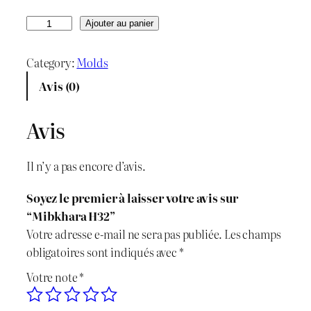
r
r
q
Ajouter au panier
u
i
i
a
Category:
Molds
x
x
n
Avis (0)
t
i
a
i
Avis
n
c
t
é
i
t
Il n’y a pas encore d’avis.
d
t
u
e
Soyez le premier à laisser votre avis sur
M
i
e
“Mibkhara H32”
i
Votre adresse e-mail ne sera pas publiée.
Les champs
b
a
l
obligatoires sont indiqués avec
*
k
l
e
Votre note
*
h
a
é
s