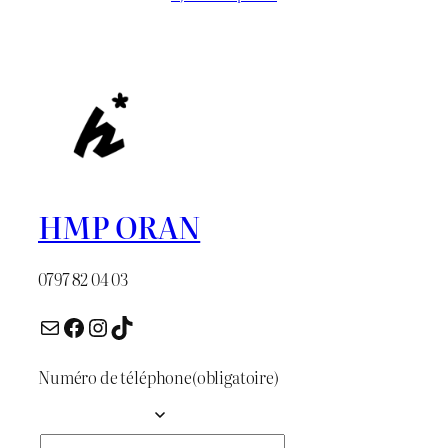
initial
actuel
était :
est :
د.ج 1.300.
د.ج 1.600.
HMP ORAN
0797 82 04 03
E-mail
Facebook
Instagram
TikTok
Numéro de téléphone
(obligatoire)