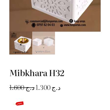
Mibkhara H32
L
L
1.600
د.ج
1.300
د.ج
e
e
p
p