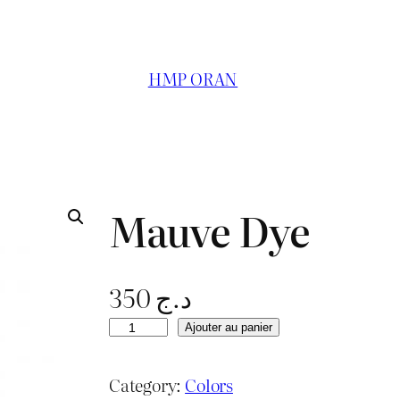
HMP ORAN
Mauve Dye
350
د.ج
q
Ajouter au panier
u
a
Category:
Colors