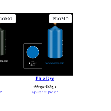
PRODUIT
PRODUIT
ROMO
PROMO
EN
EN
PROMOTION
PROMOTION
Blue Dye
Le
Le
Le
500
د.ج
450
د.ج
prix
prix
prix
er
Ajouter au panier
actuel
initial
actuel
est :
était :
est :
د.ج 450.
د.ج 500.
د.ج 250.
د.ج 0.