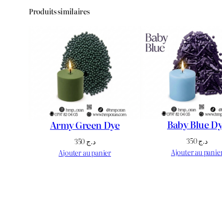
Produits similaires
Baby Blue D
Army Green Dye
350
د.ج
350
د.ج
Ajouter au panie
Ajouter au panier