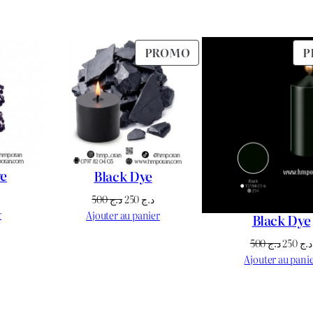
PRODUIT
PROMO
P
EN
PROMOTION
ye
Black Dye
Le
Le
500
د.ج
250
د.ج
prix
prix
r
Ajouter au panier
Black Dye
initial
actuel
Le
500
د.ج
250
د.ج
était :
est :
prix
Ajouter au pani
د.ج 250.
د.ج 500.
initial
était :
50