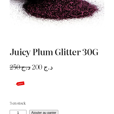
Juicy Plum Glitter 30G
L
L
250
د.ج
200
د.ج
e
e
p
p
r
r
3 en stock
i
i
q
Ajouter au panier