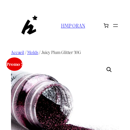
Aller
au
contenu
HMP ORAN
Accueil
/
Molds
/ Juicy Plum Glitter 30G
Promo !