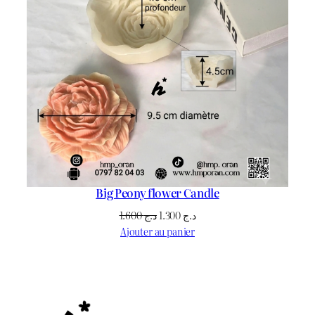
Big Peony flower Candle
Le
Le
1.600
د.ج
1.300
د.ج
prix
prix
Ajouter au panier
initial
actuel
était :
est :
د.ج 1.300.
د.ج 1.600.