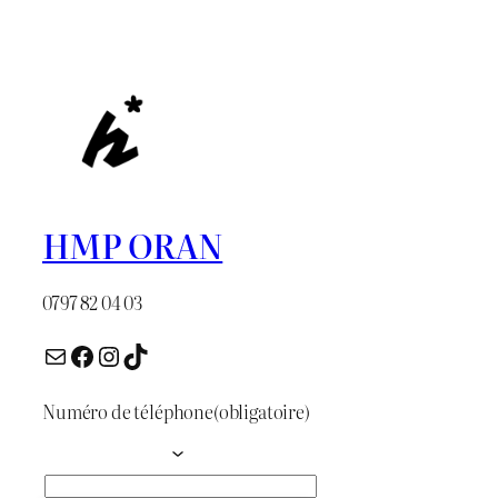
initial
actuel
était :
est :
د.ج 1.200.
د.ج 1.400.
HMP ORAN
0797 82 04 03
E-mail
Facebook
Instagram
TikTok
Numéro de téléphone
(obligatoire)