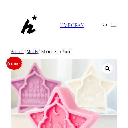
Aller
au
contenu
HMP ORAN
Accueil
/
Molds
/ Islamic Star Mold
Promo !