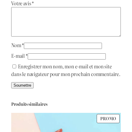
Votre avis
*
t
t
S
t
a
a
i
:
r
M
t
د
o
Nom
*
l
.
E-mail
*
d
:
ج
Enregistrer mon nom, mon e-mail et mon site
dans le navigateur pour mon prochain commentaire.
د
.
1
ج
.
Produits similaires
5
PRODU
PROMO
2
0
EN
PROMO