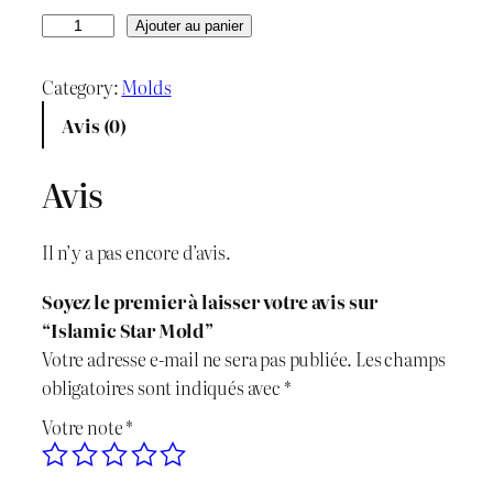
r
r
q
Ajouter au panier
u
i
i
a
Category:
Molds
x
x
n
Avis (0)
t
i
a
i
Avis
n
c
t
é
i
t
Il n’y a pas encore d’avis.
d
t
u
e
Soyez le premier à laisser votre avis sur
I
i
e
“Islamic Star Mold”
s
Votre adresse e-mail ne sera pas publiée.
Les champs
l
a
l
obligatoires sont indiqués avec
*
a
l
e
Votre note
*
m
i
é
s
c