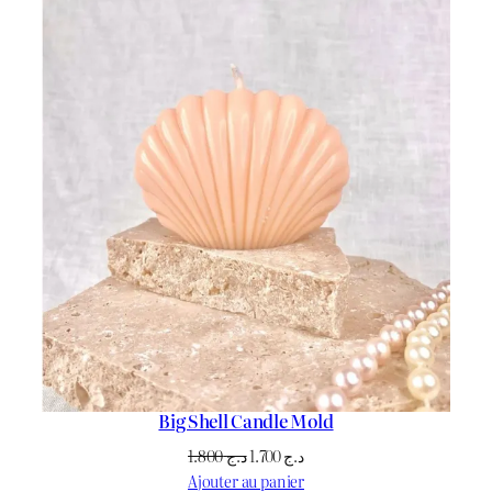
Big Shell Candle Mold
Le
Le
1.800
د.ج
1.700
د.ج
prix
prix
Ajouter au panier