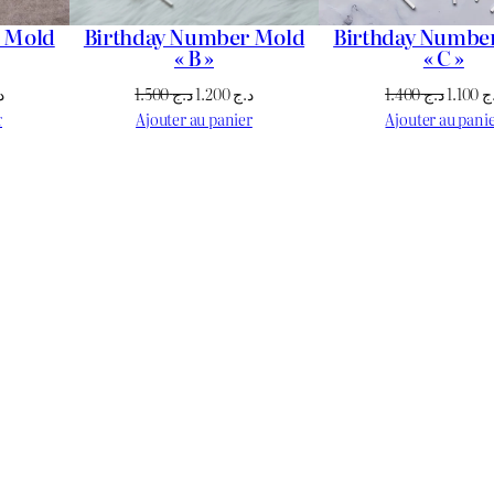
 Mold
Birthday Number Mold
Birthday Numbe
« B »
« C »
Le
Le
Le
Le
د
1.500
د.ج
1.200
د.ج
1.400
د.ج
1.100
ج
prix
prix
prix
prix
r
Ajouter au panier
Ajouter au pani
actuel
initial
actuel
initial
est :
était :
est :
était :
د.ج 1.200.
د.ج 1.500.
د.ج 1.200.
د.ج 1.400.