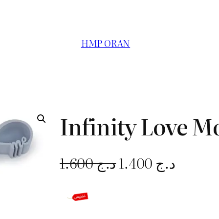
HMP ORAN
Infinity Love M
L
L
1.600
د.ج
1.400
د.ج
e
e
p
p