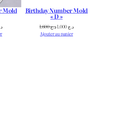
r Mold
Birthday Number Mold
« D »
Le
Le
Le
د.
1.600
د.ج
1.000
د.ج
prix
prix
prix
er
Ajouter au panier
actuel
initial
actuel
est :
était :
est :
د.ج 1.000.
د.ج 1.600.
د.ج 1.100.
د.ج 1.400.