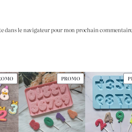
4
1
0
te dans le navigateur pour mon prochain commentaire
.
0
6
.
0
PRODUIT
PRODUIT
ROMO
PROMO
P
0
EN
EN
.
PROMOTION
PROMOTION