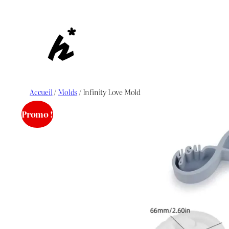
Aller
au
contenu
Accueil
/
Molds
/ Infinity Love Mold
Promo !