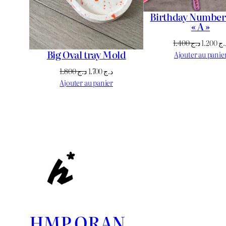
Birthday Number
« A »
Le
1.400
د.ج
1.200
.ج
Big Oval tray Mold
prix
Ajouter au panie
initial
Le
Le
1.800
د.ج
1.700
د.ج
était :
prix
prix
Ajouter au panier
initial
actuel
était :
est :
د.ج 1.700.
د.ج 1.800.
HMP ORAN