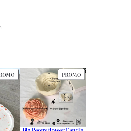
.
PRODUIT
PRODUIT
ROMO
PROMO
EN
EN
PROMOTION
PROMOTION
Big Peony flower Candle