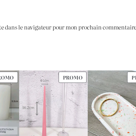
0
1
.
te dans le navigateur pour mon prochain commentaire
.
7
0
PRODUIT
PRODUIT
ROMO
PROMO
P
0
EN
EN
PROMOTION
PROMOTION
.