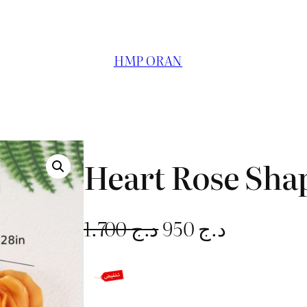
HMP ORAN
Heart Rose Sha
L
L
1.700
د.ج
950
د.ج
e
e
p
p