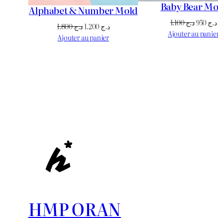
Baby Bear Mo
Alphabet & Number Mold
Le
1.100
د.ج
950
د.ج
Le
Le
1.800
د.ج
1.200
د.ج
prix
Ajouter au panie
prix
prix
Ajouter au panier
initial
initial
actuel
était :
était :
est :
د.ج 1.200.
د.ج 1.800.
HMP ORAN