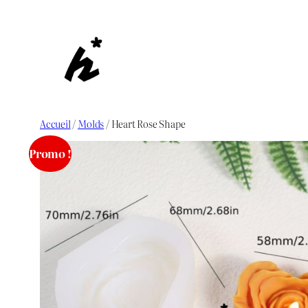
Aller
au
contenu
Accueil
/
Molds
/ Heart Rose Shape
Promo !