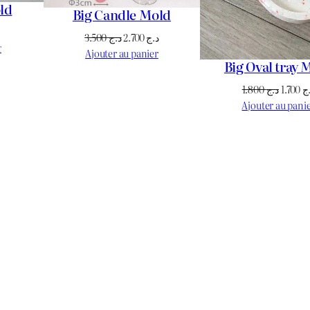
ld
Big Candle Mold
Le
Le
Le
3.500
د.ج
2.700
د.ج
prix
r
prix
prix
Ajouter au panier
actuel
Big Oval tray 
initial
actuel
est :
était :
est :
Le
1.800
د.ج
1.700
ج
د.ج 950.
د.ج 1.100.
د.ج 2.700.
د.ج 3.500.
prix
Ajouter au pani
initial
était :