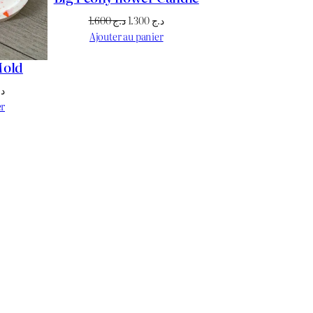
Le
Le
1.600
د.ج
1.300
د.ج
prix
prix
Ajouter au panier
initial
actuel
Mold
était :
est :
د.ج 1.300.
د.ج 1.600.
Le
د.
prix
er
actuel
est :
د.ج 1.700.
د.ج 1.800.