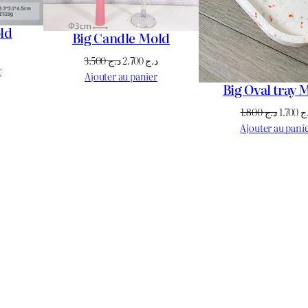
ld
Big Candle Mold
Le
Le
Le
3.500
د.ج
2.700
د.ج
prix
r
prix
prix
Ajouter au panier
actuel
Big Oval tray 
initial
actuel
est :
était :
est :
Le
1.800
د.ج
1.700
ج
د.ج 950.
د.ج 1.100.
د.ج 2.700.
د.ج 3.500.
prix
Ajouter au pani
initial
était :