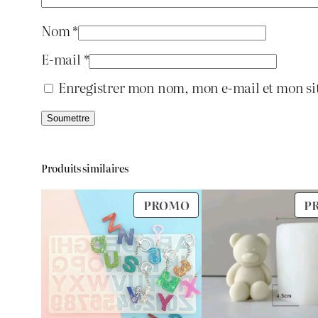
Nom
*
E-mail
*
Enregistrer mon nom, mon e-mail et mon si
Produits similaires
PRODUIT
PROMO
P
EN
PROMOTION