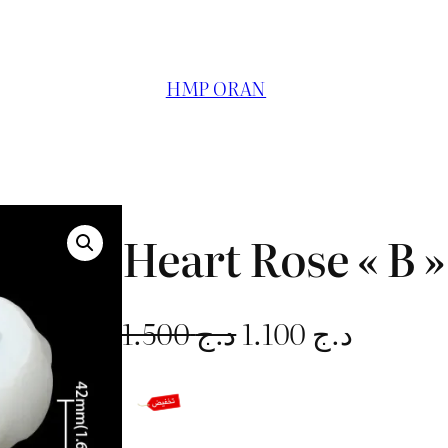
HMP ORAN
Heart Rose « B »
L
L
1.500
د.ج
1.100
د.ج
e
e
p
p