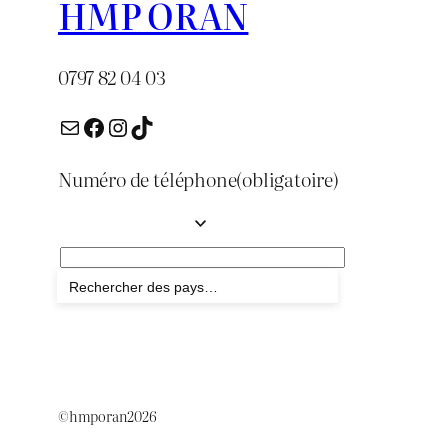
HMP ORAN
0797 82 04 03
E-mail
Facebook
Instagram
TikTok
Numéro de téléphone
(obligatoire)
Envoyer
©hmporan2026