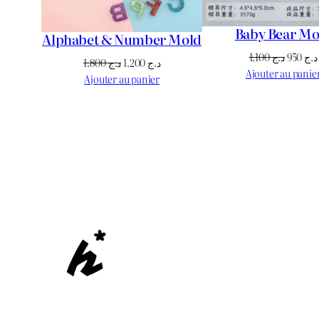
Baby Bear Mo
Alphabet & Number Mold
Le
1.100
د.ج
950
د.ج
Le
Le
1.800
د.ج
1.200
د.ج
prix
Ajouter au panie
prix
prix
Ajouter au panier
initial
initial
actuel
était :
était :
est :
د.ج 1.200.
د.ج 1.800.