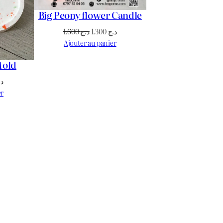
Big Peony flower Candle
Le
Le
1.600
د.ج
1.300
د.ج
prix
prix
Ajouter au panier
initial
actuel
Mold
était :
est :
د.ج 1.300.
د.ج 1.600.
Le
د.
prix
er
actuel
est :
د.ج 1.700.
د.ج 1.800.