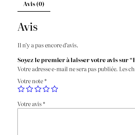
Avis (0)
Avis
Il n’y a pas encore d’avis.
Soyez le premier à laisser votre avis sur “
Votre adresse e-mail ne sera pas publiée.
Les ch
Votre note
*
Votre avis
*