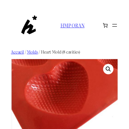
Aller
au
contenu
HMP ORAN
Accueil
/
Molds
/ Heart Mold (8 cavities)