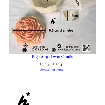
Big Peony flower Candle
Le
Le
1.600
د.ج
1.300
د.ج
prix
prix
Ajouter au panier
initial
actuel
était :
est :
د.ج 1.300.
د.ج 1.600.