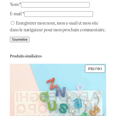
Nom
*
E-mail
*
Enregistrer mon nom, mon e-mail et mon site
dans le navigateur pour mon prochain commentaire.
Produits similaires
PRODU
PROMO
EN
PROMO