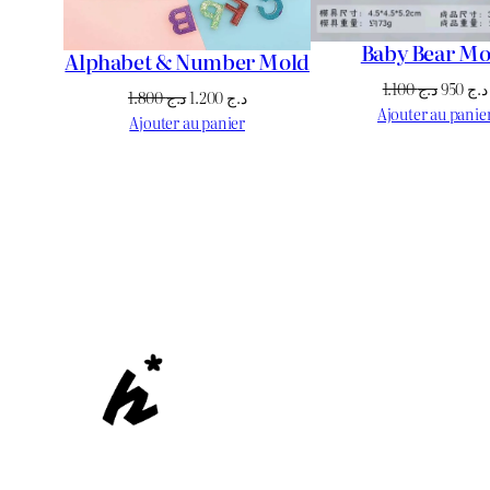
Baby Bear Mo
Alphabet & Number Mold
Le
1.100
د.ج
950
د.ج
Le
Le
1.800
د.ج
1.200
د.ج
prix
Ajouter au panie
prix
prix
Ajouter au panier
initial
initial
actuel
était :
était :
est :
د.ج 1.200.
د.ج 1.800.