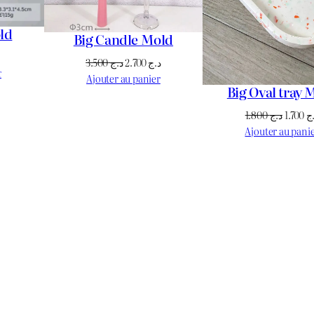
ld
Big Candle Mold
Le
Le
Le
3.500
د.ج
2.700
د.ج
prix
r
prix
prix
Ajouter au panier
actuel
Big Oval tray 
initial
actuel
est :
était :
est :
Le
1.800
د.ج
1.700
ج
د.ج 950.
د.ج 1.100.
د.ج 2.700.
د.ج 3.500.
prix
Ajouter au pani
initial
était :