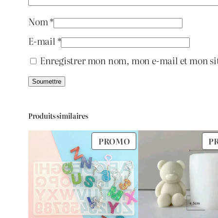
Nom
*
E-mail
*
Enregistrer mon nom, mon e-mail et mon si
Produits similaires
PRODUIT
PROMO
P
EN
PROMOTION