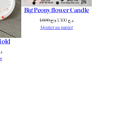
Big Peony flower Candle
Le
Le
1.600
د.ج
1.300
د.ج
prix
prix
Ajouter au panier
initial
actuel
Mold
était :
est :
د.ج 1.300.
د.ج 1.600.
Le
د.
prix
er
actuel
est :
د.ج 1.700.
د.ج 1.800.