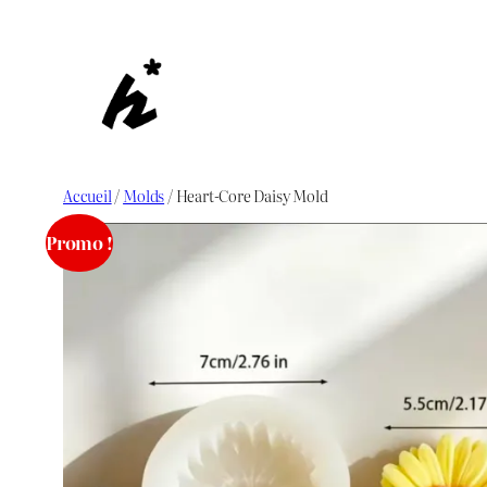
Aller
au
contenu
Accueil
/
Molds
/ Heart-Core Daisy Mold
Promo !