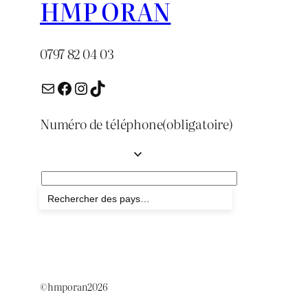
HMP ORAN
0797 82 04 03
E-mail
Facebook
Instagram
TikTok
Numéro de téléphone
(obligatoire)
Envoyer
©hmporan2026