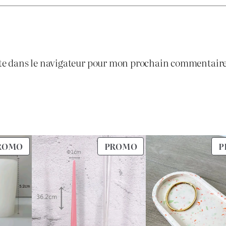
0
1
.
te dans le navigateur pour mon prochain commentaire
.
1
0
0
PRODUIT
PRODUIT
ROMO
PROMO
P
.
EN
EN
PROMOTION
PROMOTION