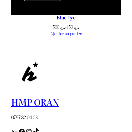
Blue Dye
Le
Le
500
د.ج
450
د.ج
prix
prix
Ajouter au panier
initial
actuel
était :
est :
د.ج 450.
د.ج 500.
HMP ORAN
0797 82 04 03
E-mail
Facebook
Instagram
TikTok