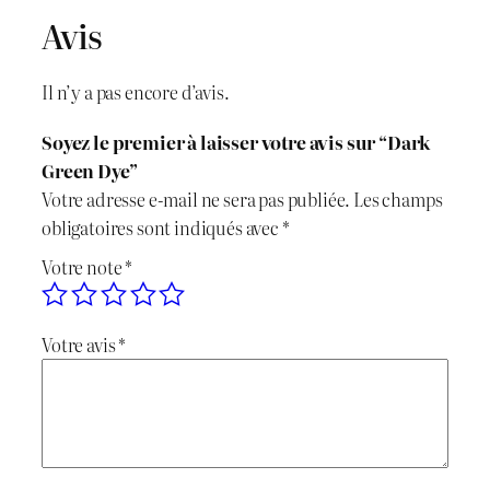
i
Avis
n
c
t
é
i
t
Il n’y a pas encore d’avis.
d
t
u
e
Soyez le premier à laisser votre avis sur “Dark
D
i
e
Green Dye”
a
Votre adresse e-mail ne sera pas publiée.
Les champs
r
a
l
obligatoires sont indiqués avec
*
k
l
e
Votre note
*
G
r
é
s
e
Votre avis
*
t
t
e
n
a
D
i
:
y
e
t
د