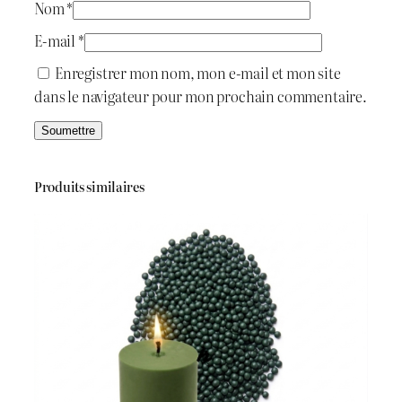
Nom
*
.
E-mail
*
:
ج
Enregistrer mon nom, mon e-mail et mon site
dans le navigateur pour mon prochain commentaire.
د
.
2
ج
5
Produits similaires
0
5
.
0
0
.