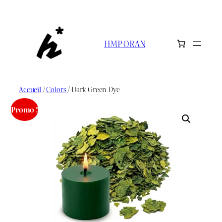
Aller
au
contenu
HMP ORAN
Accueil
/
Colors
/ Dark Green Dye
Promo !