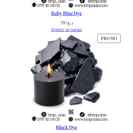
Baby Blue Dye
350
د.ج
Ajouter au panier
PRODU
PROMO
EN
PROMO
Black Dye