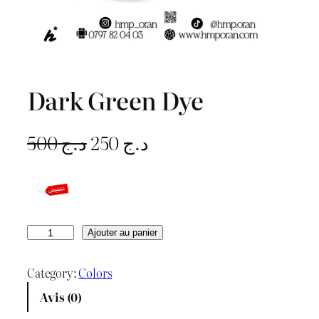
Dark Green Dye
L
L
500
د.ج
250
د.ج
e
e
p
p
r
r
q
Ajouter au panier
u
i
i
a
Category:
Colors
x
x
n
Avis (0)
t
i
a