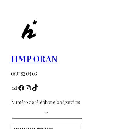
était :
est :
د.ج 800.
د.ج 900.
HMP ORAN
0797 82 04 03
E-mail
Facebook
Instagram
TikTok
Numéro de téléphone
(obligatoire)
Envoyer