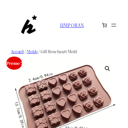
Aller
au
contenu
HMP ORAN
Accueil
/
Molds
/ Gift Rose heart Mold
Promo !