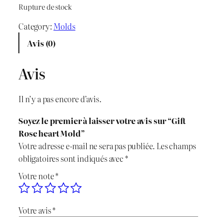
Rupture de stock
i
i
Category:
Molds
x
x
Avis (0)
i
a
Avis
n
c
i
t
Il n’y a pas encore d’avis.
t
u
Soyez le premier à laisser votre avis sur “Gift
i
e
Rose heart Mold”
Votre adresse e-mail ne sera pas publiée.
Les champs
a
l
obligatoires sont indiqués avec
*
l
e
Votre note
*
é
s
Votre avis
*
t
t