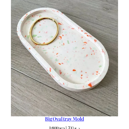
Big Oval tray Mold
Le
Le
1.800
د.ج
1.700
د.ج