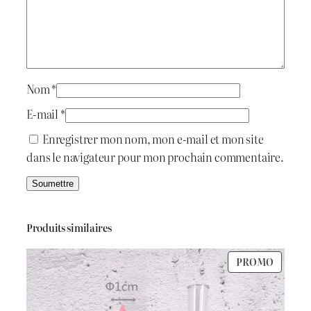
a
i
:
t
د
Nom
*
.
E-mail
*
:
ج
Enregistrer mon nom, mon e-mail et mon site
dans le navigateur pour mon prochain commentaire.
د
.
5
ج
5
Produits similaires
0
PRODU
PROMO
7
.
EN
PROMO
0