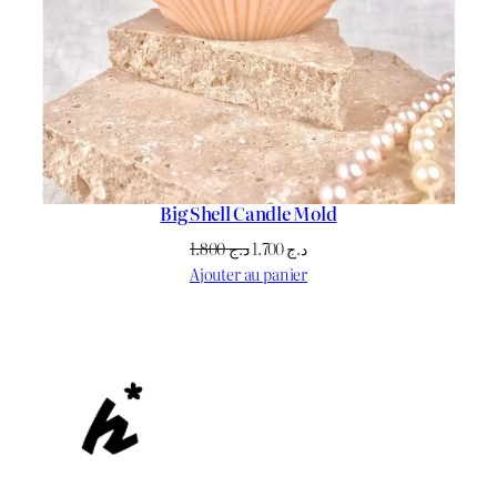
Big Shell Candle Mold
Le
Le
1.800
د.ج
1.700
د.ج
prix
prix
Ajouter au panier
initial
actuel
était :
est :
د.ج 1.700.
د.ج 1.800.