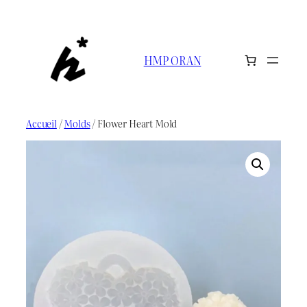
Aller
au
contenu
HMP ORAN
Accueil
/
Molds
/ Flower Heart Mold