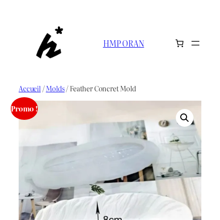
Aller
au
contenu
HMP ORAN
Accueil
/
Molds
/ Feather Concret Mold
Promo !