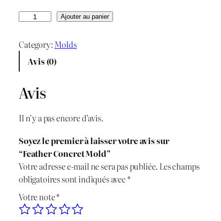
r
r
q
Ajouter au panier
u
i
i
a
Category:
Molds
x
x
n
Avis (0)
t
i
a
i
Avis
n
c
t
é
i
t
Il n’y a pas encore d’avis.
d
t
u
e
Soyez le premier à laisser votre avis sur
F
i
e
“Feather Concret Mold”
e
Votre adresse e-mail ne sera pas publiée.
Les champs
a
a
l
obligatoires sont indiqués avec
*
t
l
e
Votre note
*
h
e
é
s