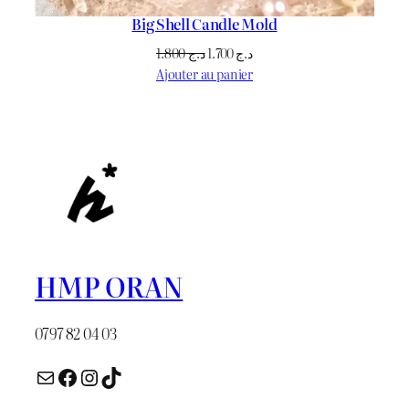
Big Shell Candle Mold
Le
Le
1.800
د.ج
1.700
د.ج
prix
prix
Ajouter au panier
initial
actuel
était :
est :
د.ج 1.700.
د.ج 1.800.
HMP ORAN
0797 82 04 03
E-mail
Facebook
Instagram
TikTok