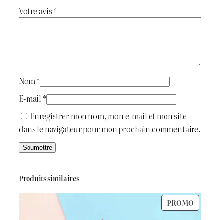
r
Votre avis
*
t
t
C
o
a
n
i
:
c
r
t
د
e
Nom
*
t
.
E-mail
*
M
:
ج
Enregistrer mon nom, mon e-mail et mon site
o
dans le navigateur pour mon prochain commentaire.
l
د
d
.
1
ج
.
Produits similaires
6
PRODU
PROMO
2
0
EN