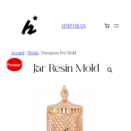
Aller
au
contenu
HMP ORAN
Accueil
/
Molds
/ European Pot Mold
Promo !