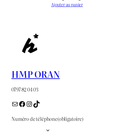
prix
prix
Ajouter au panier
initial
actuel
était :
est :
د.ج 1.300.
د.ج 1.600.
HMP ORAN
0797 82 04 03
E-mail
Facebook
Instagram
TikTok
Numéro de téléphone
(obligatoire)