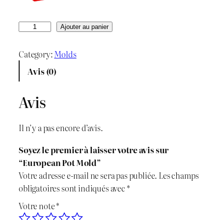
p
p
r
r
q
Ajouter au panier
u
i
i
a
Category:
Molds
x
x
n
Avis (0)
t
i
a
i
Avis
n
c
t
é
i
t
Il n’y a pas encore d’avis.
d
t
u
e
Soyez le premier à laisser votre avis sur
E
i
e
“European Pot Mold”
u
Votre adresse e-mail ne sera pas publiée.
Les champs
r
a
l
obligatoires sont indiqués avec
*
o
l
e
Votre note
*
p
e