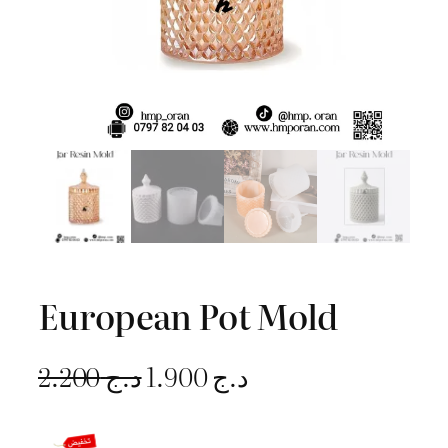
European Pot Mold
L
L
2.200
د.ج
1.900
د.ج
e
e