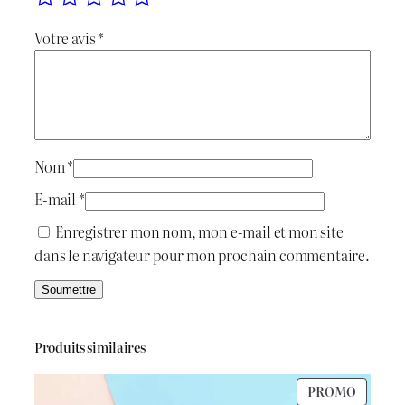
é
s
a
Votre avis
*
t
t
n
P
a
o
i
:
t
M
t
د
o
Nom
*
l
.
E-mail
*
d
:
ج
Enregistrer mon nom, mon e-mail et mon site
dans le navigateur pour mon prochain commentaire.
د
.
1
ج
.
Produits similaires
9
PRODU
PROMO