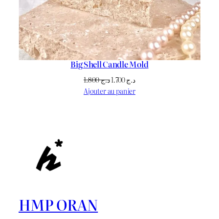
Big Shell Candle Mold
Le
Le
1.800
د.ج
1.700
د.ج
prix
prix
Ajouter au panier
initial
actuel
était :
est :
د.ج 1.700.
د.ج 1.800.
HMP ORAN