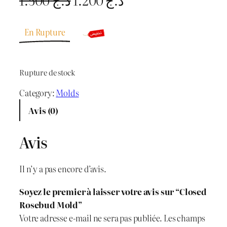
e
e
En Rupture
p
p
r
r
Rupture de stock
i
i
Category:
Molds
x
x
Avis (0)
i
a
Avis
n
c
i
t
Il n’y a pas encore d’avis.
t
u
Soyez le premier à laisser votre avis sur “Closed
i
e
Rosebud Mold”
Votre adresse e-mail ne sera pas publiée.
Les champs