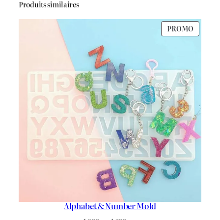
ج
.
Produits similaires
2
PRODU
PROMO
1
0
EN
PROMO
.
0
5
.
0
0
.
Alphabet & Number Mold