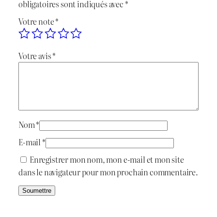
a
l
obligatoires sont indiqués avec
*
l
e
Votre note
*
é
s
Votre avis
*
t
t
a
i
:
t
د
Nom
*
.
E-mail
*
:
ج
Enregistrer mon nom, mon e-mail et mon site
dans le navigateur pour mon prochain commentaire.
د
.
1