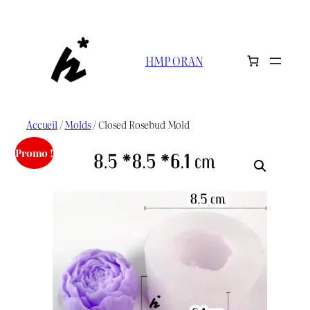
Aller
au
contenu
HMP ORAN
Accueil
/
Molds
/ Closed Rosebud Mold
Promo !