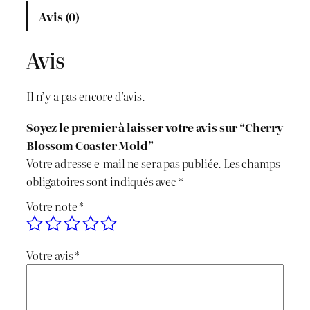
x
x
n
Avis (0)
t
i
a
i
Avis
n
c
t
é
i
t
Il n’y a pas encore d’avis.
d
t
u
e
Soyez le premier à laisser votre avis sur “Cherry
C
i
e
Blossom Coaster Mold”
h
Votre adresse e-mail ne sera pas publiée.
Les champs
e
a
l
obligatoires sont indiqués avec
*
r
l
e
Votre note
*
r
y
é
s
B
Votre avis
*
t
t
l
o
a
s