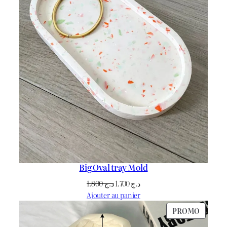
Big Oval tray Mold
Le
Le
1.800
د.ج
1.700
د.ج
prix
prix
Ajouter au panier
initial
actuel
PRODU
PROMO
était :
est :
EN