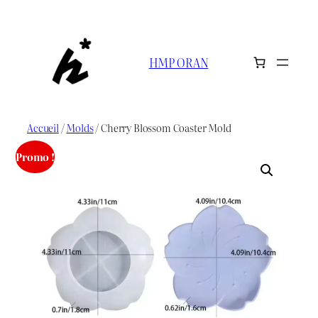
Aller
au
contenu
HMP ORAN
Accueil
/
Molds
/ Cherry Blossom Coaster Mold
Promo !