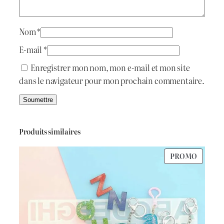
i
:
s
o
t
د
m
Nom
*
C
.
E-mail
*
o
:
ج
Enregistrer mon nom, mon e-mail et mon site
a
dans le navigateur pour mon prochain commentaire.
s
د
t
.
1
e
r
ج
.
Produits similaires
M
o
5
PRODU
PROMO
l
2
0
EN
d
PROMO
.
0
0
.