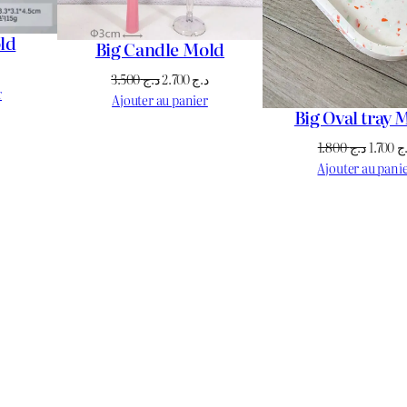
ld
Big Candle Mold
Le
Le
Le
3.500
د.ج
2.700
د.ج
prix
r
prix
prix
Ajouter au panier
actuel
Big Oval tray 
initial
actuel
est :
était :
est :
Le
1.800
د.ج
1.700
ج
د.ج 950.
د.ج 1.100.
د.ج 2.700.
د.ج 3.500.
prix
Ajouter au pani
initial
était :