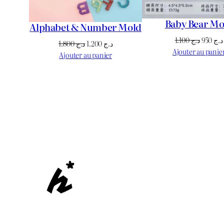
Baby Bear Mo
Alphabet & Number Mold
Le
1.100
د.ج
950
د.ج
Le
Le
1.800
د.ج
1.200
د.ج
prix
Ajouter au panie
prix
prix
Ajouter au panier
initial
initial
actuel
était :
était :
est :
د.ج 1.200.
د.ج 1.800.