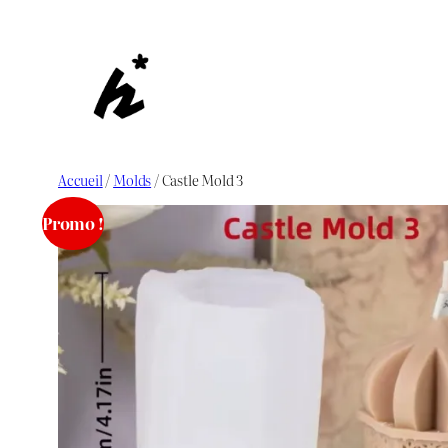
Aller
au
contenu
Accueil
/
Molds
/ Castle Mold 3
Promo !