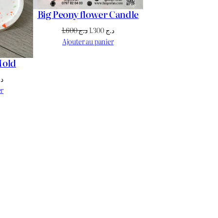
Big Peony flower Candle
Le
Le
1.600
د.ج
1.300
د.ج
prix
prix
Ajouter au panier
initial
actuel
Mold
était :
est :
د.ج 1.300.
د.ج 1.600.
Le
د.
prix
er
actuel
est :
د.ج 1.700.
د.ج 1.800.