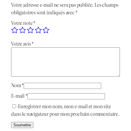
Votre adresse e-mail ne sera pas publiée.
Les champs
a
l
obligatoires sont indiqués avec
*
l
e
Votre note
*
é
s
Votre avis
*
t
t
a
i
:
t
د
Nom
*
.
E-mail
*
:
ج
Enregistrer mon nom, mon e-mail et mon site
dans le navigateur pour mon prochain commentaire.
د
.
1