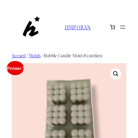
Aller
au
contenu
HMP ORAN
Accueil
/
Molds
/ Bubble Candle Mold (6 cavities)
Promo !