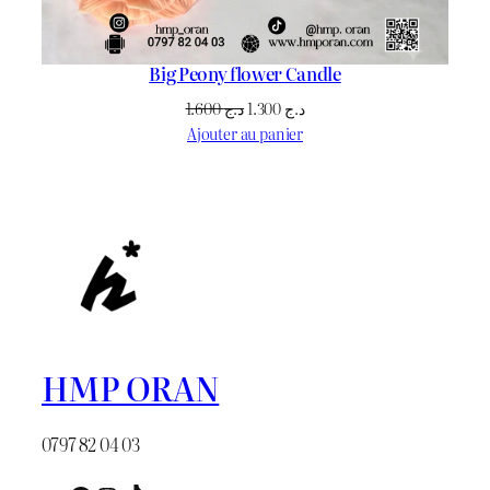
Big Peony flower Candle
Le
Le
1.600
د.ج
1.300
د.ج
prix
prix
Ajouter au panier
initial
actuel
était :
est :
د.ج 1.300.
د.ج 1.600.
HMP ORAN
0797 82 04 03