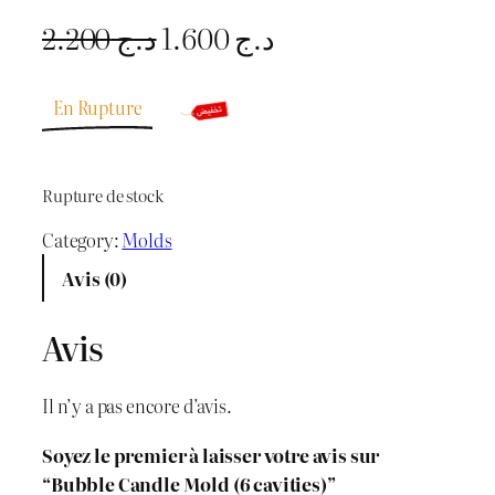
L
L
2.200
د.ج
1.600
د.ج
e
e
En Rupture
p
p
r
r
Rupture de stock
i
i
Category:
Molds
x
x
Avis (0)
i
a
Avis
n
c
i
t
Il n’y a pas encore d’avis.
t
u
Soyez le premier à laisser votre avis sur
i
e
“Bubble Candle Mold (6 cavities)”