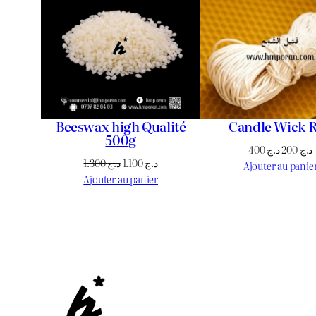
PROMOTION
Beeswax high Qualité
Candle Wick R
500g
Le
400
د.ج
200
د.ج
Le
Le
1.300
د.ج
1.100
د.ج
prix
Ajouter au panie
prix
prix
Ajouter au panier
initial
initial
actuel
était :
e
était :
est :
د.ج 400.
د.ج 1.100.
د.ج 1.300.