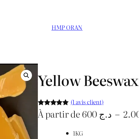
HMP ORAN
Yellow Beeswax
(1 avis client)
À partir de
600
د.ج
–
Noté
1
5.00
sur 5
basé sur
1KG