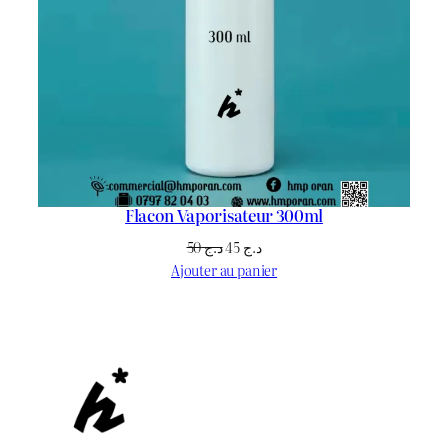
Flacon Vaporisateur 300ml
Le
Le
50
د.ج
45
د.ج
prix
prix
Ajouter au panier
initial
actuel
était :
est :
د.ج 45.
د.ج 50.