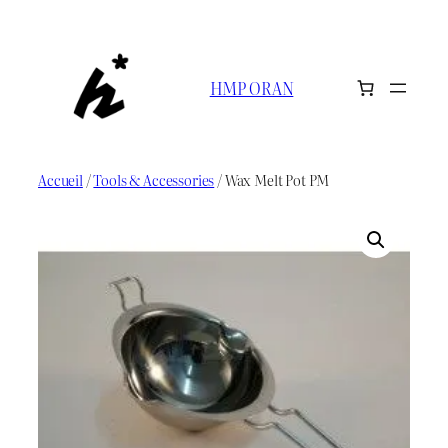
Aller
au
contenu
HMP ORAN
Accueil
/
Tools & Accessories
/ Wax Melt Pot PM