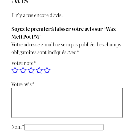
t
é
Il n’y a pas encore d’avis.
d
e
Soyez le premier à laisser votre avis sur “Wax
W
Melt Pot PM”
a
Votre adresse e-mail ne sera pas publiée.
Les champs
x
obligatoires sont indiqués avec
*
M
Votre note
*
e
l
t
Votre avis
*
P
o
t
P
M
Nom
*