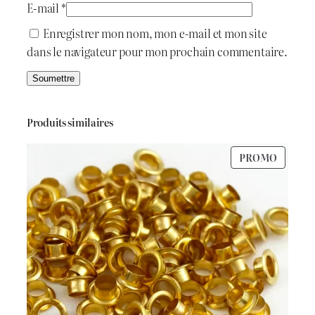
E-mail
*
Enregistrer mon nom, mon e-mail et mon site
dans le navigateur pour mon prochain commentaire.
Produits similaires
PRODU
PROMO
EN
PROMO