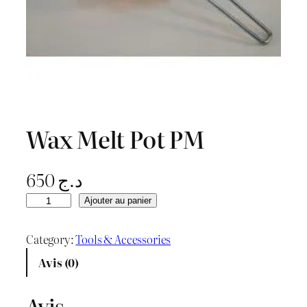
Wax Melt Pot PM
650
د.ج
q
Ajouter au panier
u
a
Category:
Tools & Accessories
n
Avis (0)
t
i
Avis