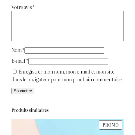
Votre avis
*
t
t
a
i
:
t
د
Nom
*
.
E-mail
*
:
ج
Enregistrer mon nom, mon e-mail et mon site
dans le navigateur pour mon prochain commentaire.
د
.
1
ج
.
Produits similaires
4
PRODU
PROMO
1
0
EN