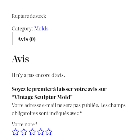
r
r
Rupture de stock
i
i
Category:
Molds
x
x
Avis (0)
i
a
Avis
n
c
i
t
Il n’y a pas encore d’avis.
t
u
Soyez le premier à laisser votre avis sur
i
e
“Vintage Sculptur Mold”
Votre adresse e-mail ne sera pas publiée.
Les champs
a
l
obligatoires sont indiqués avec
*
l
e
Votre note
*
é
s