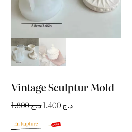
Vintage Sculptur Mold
L
L
1.800
د.ج
1.400
د.ج
e
e
En Rupture
p
p