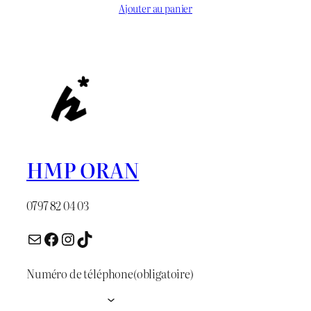
prix
prix
Ajouter au panier
initial
actuel
était :
est :
د.ج 1.100.
د.ج 1.400.
HMP ORAN
0797 82 04 03
E-mail
Facebook
Instagram
TikTok
Numéro de téléphone
(obligatoire)