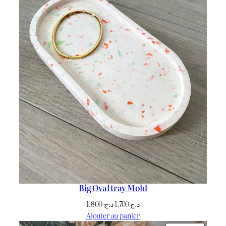
Big Oval tray Mold
Le
Le
1.800
د.ج
1.700
د.ج
prix
prix
Ajouter au panier