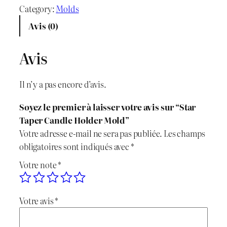
a
Category:
Molds
x
x
n
Avis (0)
t
i
a
i
Avis
n
c
t
é
i
t
Il n’y a pas encore d’avis.
d
t
u
e
Soyez le premier à laisser votre avis sur “Star
S
i
e
Taper Candle Holder Mold”
t
Votre adresse e-mail ne sera pas publiée.
Les champs
a
a
l
obligatoires sont indiqués avec
*
r
l
e
Votre note
*
T
a
é
s
p
Votre avis
*
t
t
e
r
a