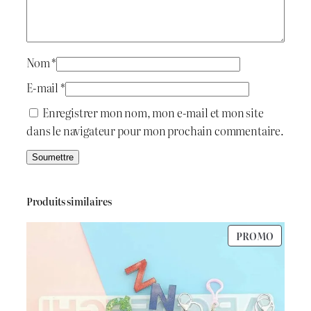
C
i
:
a
n
t
د
d
Nom
*
l
.
E-mail
*
e
:
ج
Enregistrer mon nom, mon e-mail et mon site
H
dans le navigateur pour mon prochain commentaire.
o
د
l
.
1
d
e
ج
.
Produits similaires
r
M
5
PRODU
PROMO
o
1
0
EN
l
PROMO
d
.
0