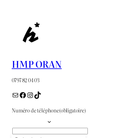
était :
est :
د.ج 1.100.
د.ج 1.400.
HMP ORAN
0797 82 04 03
E-mail
Facebook
Instagram
TikTok
Numéro de téléphone
(obligatoire)