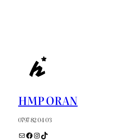
était :
était :
est :
د.ج 1.200.
د.ج 1.800.
HMP ORAN
0797 82 04 03
E-mail
Facebook
Instagram
TikTok