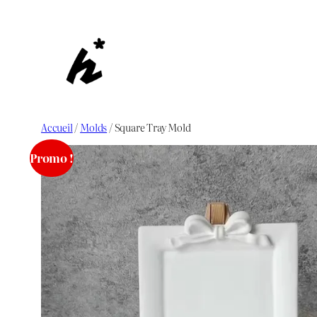
Aller
au
contenu
Accueil
/
Molds
/ Square Tray Mold
Promo !