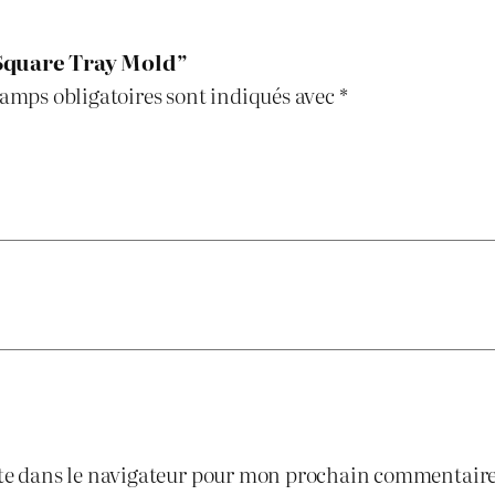
e
é
s
T
 “Square Tray Mold”
t
t
r
amps obligatoires sont indiqués avec
*
a
a
y
i
:
M
o
t
د
l
.
d
:
ج
د
.
1
te dans le navigateur pour mon prochain commentaire
ج
.