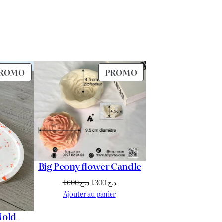
PRODUIT
PRODUIT
ROMO
PROMO
EN
EN
PROMOTION
PROMOTION
Big Peony flower Candle
Le
Le
1.600
د.ج
1.300
د.ج
prix
prix
Ajouter au panier
initial
actuel
Mold
était :
est :