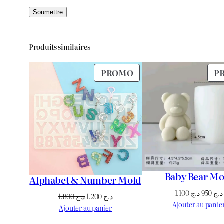
Produits similaires
PRODUIT
PROMO
P
EN
PROMOTION
Baby Bear Mo
Alphabet & Number Mold
Le
1.100
د.ج
950
د.ج
Le
Le
1.800
د.ج
1.200
د.ج
prix
Ajouter au panie
prix
prix
Ajouter au panier
initial
initial
actuel