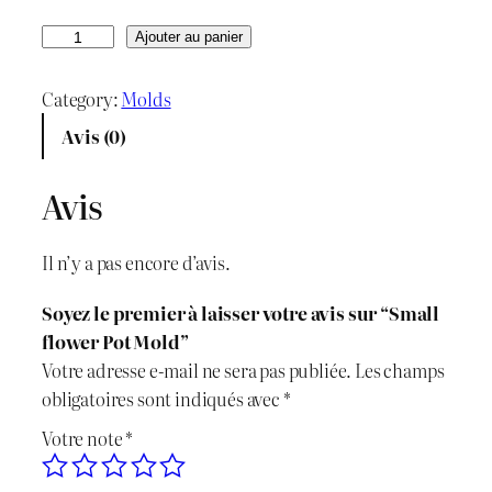
r
r
q
Ajouter au panier
u
i
i
a
Category:
Molds
x
x
n
Avis (0)
t
i
a
i
Avis
n
c
t
é
i
t
Il n’y a pas encore d’avis.
d
t
u
e
Soyez le premier à laisser votre avis sur “Small
S
i
e
flower Pot Mold”
m
Votre adresse e-mail ne sera pas publiée.
Les champs
a
a
l
obligatoires sont indiqués avec
*
l
l
e
Votre note
*
l
f
é
s