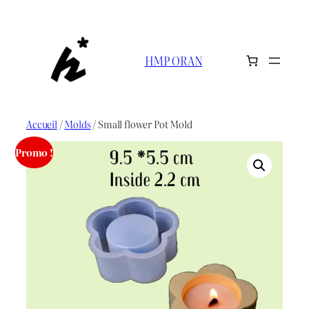
Aller
au
contenu
HMP ORAN
Accueil
/
Molds
/ Small flower Pot Mold
Promo !