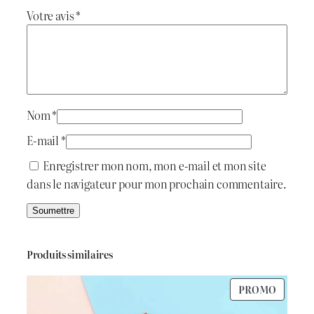
l
Votre avis
*
t
t
o
w
a
e
i
:
r
P
t
د
o
Nom
*
t
.
E-mail
*
M
:
ج
Enregistrer mon nom, mon e-mail et mon site
o
dans le navigateur pour mon prochain commentaire.
l
د
d
.
9
ج
5
Produits similaires
0
PRODU
PROMO
1
.
EN