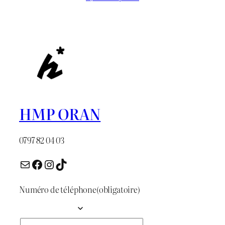
initial
actuel
était :
est :
د.ج 1.300.
د.ج 1.600.
HMP ORAN
0797 82 04 03
E-mail
Facebook
Instagram
TikTok
Numéro de téléphone
(obligatoire)