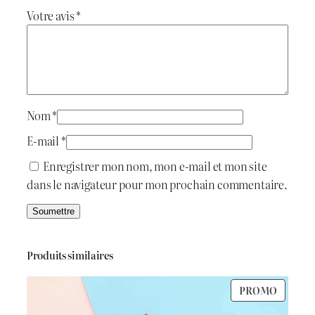
l
Votre avis
*
t
t
d
H
a
1
i
:
t
د
Nom
*
.
E-mail
*
:
ج
Enregistrer mon nom, mon e-mail et mon site
dans le navigateur pour mon prochain commentaire.
د
.
2
ج
0
Produits similaires
0
PRODU
PROMO
6
.
EN