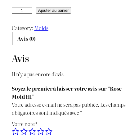
r
r
q
Ajouter au panier
u
i
i
a
Category:
Molds
x
x
n
Avis (0)
t
i
a
i
Avis
n
c
t
é
i
t
Il n’y a pas encore d’avis.
d
t
u
e
Soyez le premier à laisser votre avis sur “Rose
R
i
e
Mold H1”
o
Votre adresse e-mail ne sera pas publiée.
Les champs
s
a
l
obligatoires sont indiqués avec
*
e
l
e
Votre note
*
M
o
é
s