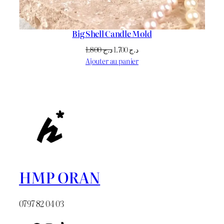
Big Shell Candle Mold
Le
Le
1.800
د.ج
1.700
د.ج
prix
prix
Ajouter au panier
initial
actuel
était :
est :
د.ج 1.700.
د.ج 1.800.
HMP ORAN
0797 82 04 03