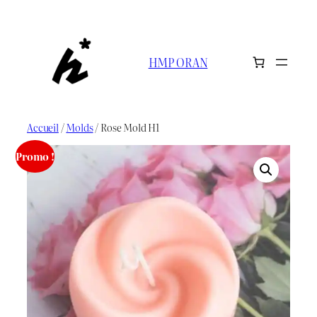
Aller
au
contenu
HMP ORAN
Accueil
/
Molds
/ Rose Mold H1
Promo !