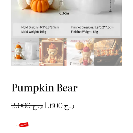
Pumpkin Bear
L
L
2.000
د.ج
1.600
د.ج
e
e
p
p