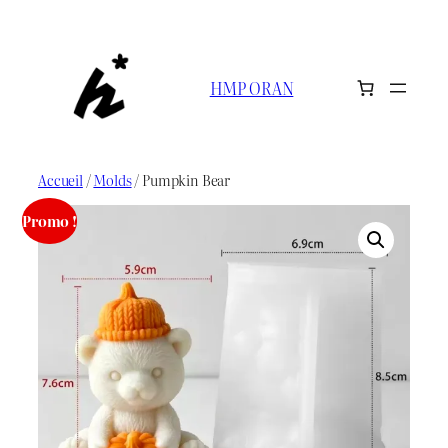
Aller
au
contenu
HMP ORAN
Accueil
/
Molds
/ Pumpkin Bear
Promo !