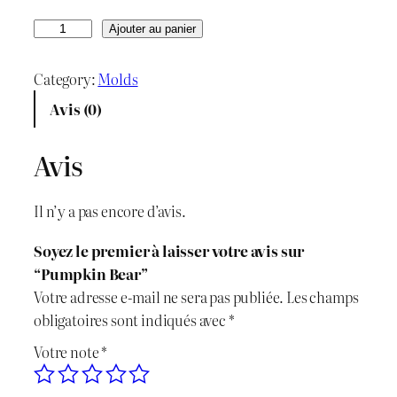
r
r
q
Ajouter au panier
u
i
i
a
Category:
Molds
x
x
n
Avis (0)
t
i
a
i
Avis
n
c
t
é
i
t
Il n’y a pas encore d’avis.
d
t
u
e
Soyez le premier à laisser votre avis sur
P
i
e
“Pumpkin Bear”
u
Votre adresse e-mail ne sera pas publiée.
Les champs
m
a
l
obligatoires sont indiqués avec
*
p
l
e
Votre note
*
k
i
é
s