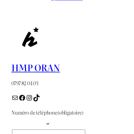
initial
actuel
était :
est :
د.ج 1.300.
د.ج 1.600.
HMP ORAN
0797 82 04 03
E-mail
Facebook
Instagram
TikTok
Numéro de téléphone
(obligatoire)