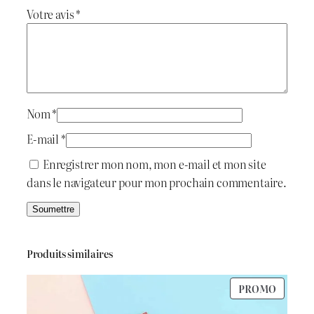
n
Votre avis
*
t
t
B
e
a
a
i
:
r
t
د
Nom
*
.
E-mail
*
:
ج
Enregistrer mon nom, mon e-mail et mon site
dans le navigateur pour mon prochain commentaire.
د
.
1
ج
.
Produits similaires
6
PRODU
PROMO
2
0
EN