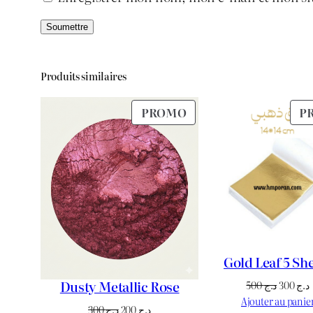
Produits similaires
PRODUIT
PROMO
P
EN
PROMOTION
Gold Leaf 5 Sh
Dusty Metallic Rose
Le
500
د.ج
300
د.ج
prix
p
Ajouter au panie
Le
Le
300
د.ج
200
د.ج