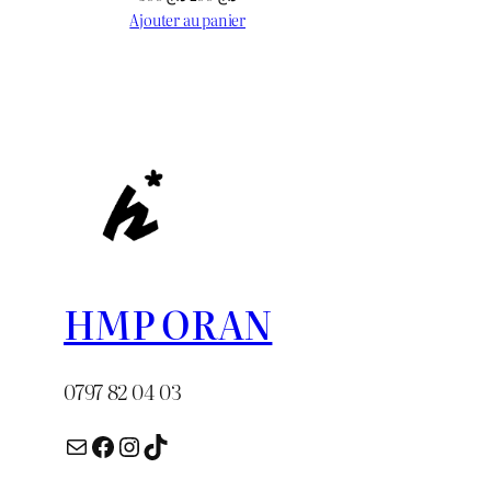
initial
a
prix
prix
Ajouter au panier
était :
e
initial
actuel
د.ج 500.
était :
est :
د.ج 200.
د.ج 300.
HMP ORAN
0797 82 04 03
E-mail
Facebook
Instagram
TikTok