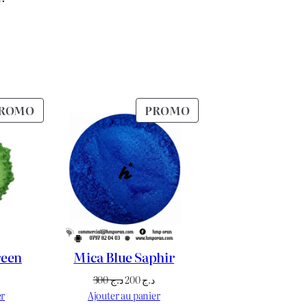
PRODUIT
PRODUIT
ROMO
PROMO
EN
EN
PROMOTION
PROMOTION
reen
Mica Blue Saphir
Le
Le
Le
300
د.ج
200
د.ج
prix
prix
prix
er
Ajouter au panier