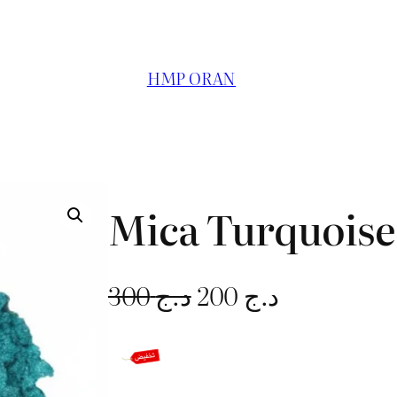
HMP ORAN
Mica Turquoise
L
L
300
د.ج
200
د.ج
e
e
p
p