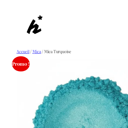
Aller
au
contenu
Accueil
/
Mica
/ Mica Turquoise
Promo !