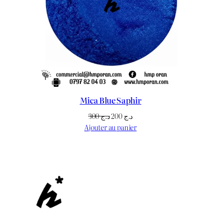
Mica Blue Saphir
Le
Le
300
د.ج
200
د.ج
prix
prix
Ajouter au panier
initial
actuel
était :
est :
د.ج 200.
د.ج 300.