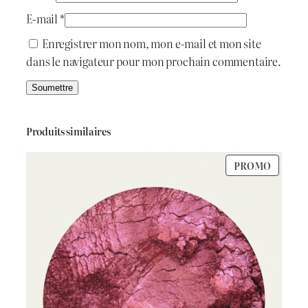
.
E-mail
*
:
ج
Enregistrer mon nom, mon e-mail et mon site
dans le navigateur pour mon prochain commentaire.
د
.
2
ج
0
Produits similaires
0
PRODU
PROMO
3
.
EN
PROMO
0
0
.