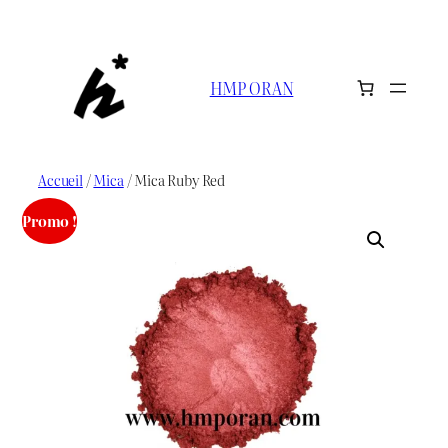
Aller
au
contenu
HMP ORAN
Accueil
/
Mica
/ Mica Ruby Red
Promo !