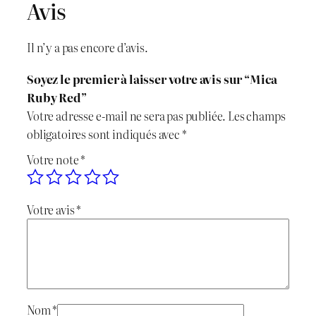
Avis
n
c
t
é
i
t
Il n’y a pas encore d’avis.
d
t
u
e
Soyez le premier à laisser votre avis sur “Mica
M
i
e
Ruby Red”
i
Votre adresse e-mail ne sera pas publiée.
Les champs
c
a
l
obligatoires sont indiqués avec
*
a
l
e
Votre note
*
R
u
é
s
b
Votre avis
*
t
t
y
R
a
e
i
:
d
t
د
Nom
*