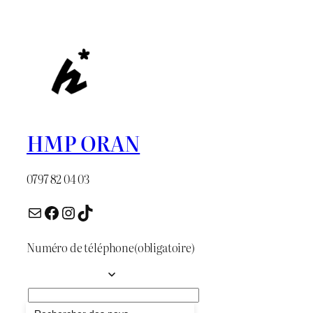
était :
est :
د.ج 45.
د.ج 50.
HMP ORAN
0797 82 04 03
E-mail
Facebook
Instagram
TikTok
Numéro de téléphone
(obligatoire)