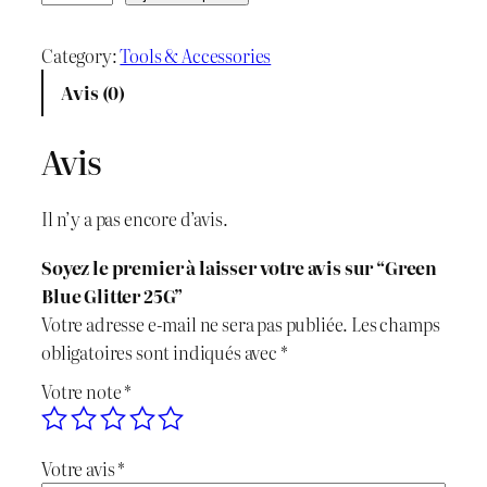
x
x
u
a
Category:
Tools & Accessories
i
a
n
Avis (0)
n
c
t
i
i
t
Avis
t
t
u
é
Il n’y a pas encore d’avis.
d
i
e
e
Soyez le premier à laisser votre avis sur “Green
a
l
G
Blue Glitter 25G”
r
l
e
Votre adresse e-mail ne sera pas publiée.
Les champs
e
obligatoires sont indiqués avec
*
e
é
s
Votre note
*
n
t
t
B
l
a
Votre avis
*
u