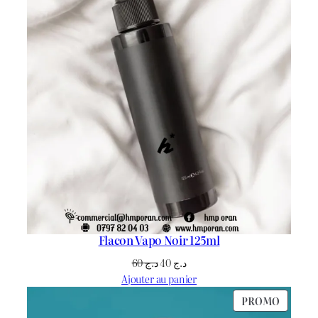
Flacon Vapo Noir 125ml
Le
Le
60
د.ج
40
د.ج
prix
prix
Ajouter au panier
initial
actuel
PRODU
PROMO
était :
est :
EN