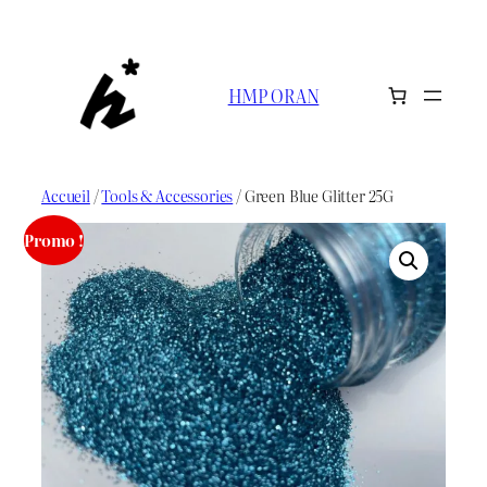
Aller
au
contenu
HMP ORAN
Accueil
/
Tools & Accessories
/ Green Blue Glitter 25G
Promo !