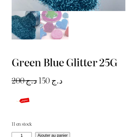
Green Blue Glitter 25G
L
L
200
د.ج
150
د.ج
e
e
p
p
r
r
11 en stock
i
i
q
Ajouter au panier