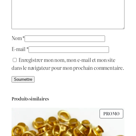
i
:
e
G
t
د
l
i
.
t
Nom
*
:
ج
t
E-mail
*
e
د
Enregistrer mon nom, mon e-mail et mon site
r
.
1
dans le navigateur pour mon prochain commentaire.
2
5
ج
5
G
0
Produits similaires
2
.
PRODU
PROMO
0
EN
PROMO
0